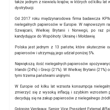
także jednym z niewielu krajów, w których od kilku la
dystrybucji.
Od 2017 roku międzynarodowa firma badawcza KPMG 
nielegalnych papierosów w Europie. W najnowszym ra
Szwajcarii, Wielkiej Brytanii i Norwegii, po raz
kandydujące do Wspólnoty: Ukrainę i Mołdawię.
Polska jest jednym z 13 państw, które skutecznie og
papierosów i utrzymują jego udział poniżej 5%.
Największą ilość nielegalnych papierosów spożywany
Irlandii (24%) i Grecji (21%). W Wielkiej Brytanii (21%) 
tymi trzema państwami unijnymi.
W Europie od kilku lat wzrasta konsumpcja nielegaln
zmierzyć się z wysoką inflacją i szybkim wzrostem
decydują się na zakup papierosów z nielegalnego źródł
Grégoire Verdeaux, Senior Vice President External Affair