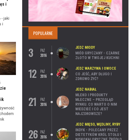
ęs i
- jaki
 i
POPULARNE
3
JEDZ MIODY
PAŹ
MIÓD GRYCZANY - CZARNE
2016
ZŁOTO W TWOJEJ KUCHNI
12
JEDZ WARZYWA I OWOCE
PAŹ
CO JEŚĆ, ABY DŁUGO I
2016
ZDROWO ŻYĆ?
ć
zie
JEDZ NABIAŁ
MLEKO I PRODUKTY
21
PAŹ
ik
MLECZNE – PRZEGLĄD
2016
RYNKU. CO WARTO O NIM
 żywność
WIEDZIEĆ I CO JEST
NAJZDROWSZE?
ochodem
nik
JEDZ MIĘSO, WĘDLINY, RYBY
26
INDYK - POLECANY PRZEZ
PAŹ
DIETETYKÓW KRÓL STOŁU I
2016
NISKOKALORYCZNE ŹRÓDŁO