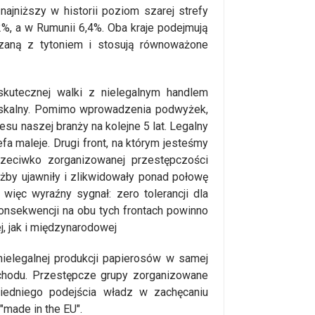
jniższy w historii poziom szarej strefy
2%, a w Rumunii 6,4%. Oba kraje podejmują
ązaną z tytoniem i stosują równoważone
kutecznej walki z nielegalnym handlem
t fiskalny. Pomimo wprowadzenia podwyżek,
u naszej branży na kolejne 5 lat. Legalny
fa maleje. Drugi front, na którym jesteśmy
przeciwko zorganizowanej przestępczości
łużby ujawniły i zlikwidowały ponad połowę
więc wyraźny sygnał: zero tolerancji dla
onsekwencji na obu tych frontach powinno
j, jak i międzynarodowej
elegalnej produkcji papierosów w samej
achodu. Przestępcze grupy zorganizowane
wiedniego podejścia władz w zachęcaniu
"made in the EU".