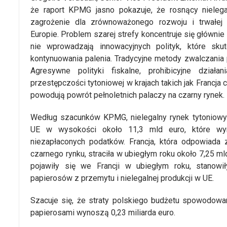
że raport KPMG jasno pokazuje, że rosnący nieleg
zagrożenie dla zrównoważonego rozwoju i trwałej 
Europie. Problem szarej strefy koncentruje się główni
nie wprowadzają innowacyjnych polityk, które sku
kontynuowania palenia. Tradycyjne metody zwalczania 
Agresywne polityki fiskalne, prohibicyjne dział
przestępczości tytoniowej w krajach takich jak Francja
powodują powrót pełnoletnich palaczy na czarny rynek.
Według szacunków KPMG, nielegalny rynek tytoniow
UE w wysokości około 11,3 mld euro, które wyn
niezapłaconych podatków. Francja, która odpowiada
czarnego rynku, straciła w ubiegłym roku około 7,25 ml
pojawiły się we Francji w ubiegłym roku, stanowi
papierosów z przemytu i nielegalnej produkcji w UE.
Szacuje się, że straty polskiego budżetu spowodowan
papierosami wynoszą 0,23 miliarda euro.