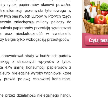
alny rynek papierosów stanowi poważne
transformacji przemysłu tytoniowego w
e w tych państwach Europy, w których rządy
tecznie zniechęcają miliony palaczy do
palenia papierosów przestają wystarczać.
ania oraz nieskuteczność w zwalczaniu
 czy Belgia tylko wzbogacają przestępców i
y spowodował straty w budżetach państw
ikają z utraconych wpływów z tytułu
 za 47% unijnej konsumpcji papierosów z
d euro. Nielegalne wyroby tytoniowe, które
ły prawie połowę całkowitej konsumpcji
e przez działalność nielegalnego handlu