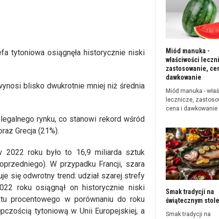
Miód manuka -
a tytoniowa osiągnęła historycznie niski
właściwości leczn
zastosowanie, cen
dawkowanie
nosi blisko dwukrotnie mniej niż średnia
Miód manuka - właś
lecznicze, zastoso
cena i dawkowanie
elegalnego rynku, co stanowi rekord wśród
oraz Grecja (21%).
w 2022 roku było to 16,9 miliarda sztuk
oprzedniego). W przypadku Francji, szara
e się odwrotny trend: udział szarej strefy
022 roku osiągnął on historycznie niski
Smak tradycji na
nktu procentowego w porównaniu do roku
świątecznym stol
pczością tytoniową w Unii Europejskiej, a
Smak tradycji na