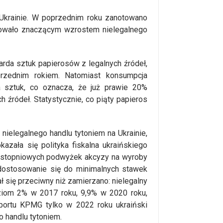
Ukrainie. W poprzednim roku zanotowano
kowało znaczącym wzrostem nielegalnego
arda sztuk papierosów z legalnych źródeł,
zednim rokiem. Natomiast konsumpcja
a sztuk, co oznacza, że już prawie 20%
h źródeł. Statystycznie, co piąty papieros
nielegalnego handlu tytoniem na Ukrainie,
azała się polityka fiskalna ukraińskiego
an stopniowych podwyżek akcyzy na wyroby
 dostosowanie się do minimalnych stawek
ł się przeciwny niż zamierzano: nielegalny
oziom 2% w 2017 roku, 9,9% w 2020 roku,
portu KPMG tylko w 2022 roku ukraiński
o handlu tytoniem.