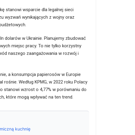
kę stanowi wsparcie dla legalnej sieci
iczu wyzwań wynikających z wojny oraz
 budżetowych.
mln dolarów w Ukrainie. Planujemy zbudować
ch miejsc pracy. To nie tylko korzystny
 dowód naszego zaangażowania w rozwój i
śnie, a konsumpcja papierosów w Europie
al rośnie. Według KPMG, w 2022 roku Polacy
, co stanowi wzrost o 4,77% w porównaniu do
h, które mogą wpływać na ten trend.
omiczną kuchnię