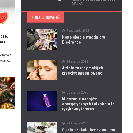
BIAŁKA
ZOBACZ RÓWNIEŻ
7 stycznia 2025
icze,
Nowe okazje tygodnia w
a i
Biedronce
ciwości
wanie,
24 marca 2021
4 złote zasady makijażu
przeciwstarzeniowego
31 marca 2023
Mieszanie napojów
energetycznych i alkoholu to
ryzykowny interes
e
23 lutego 2022
Ciasto czekoladowe z musem