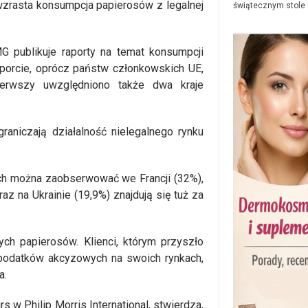
t wzrasta konsumpcja papierosów z legalnej
świątecznym stole
publikuje raporty na temat konsumpcji
porcie, oprócz państw członkowskich UE,
 pierwszy uwzględniono także dwa kraje
raniczają działalność nielegalnego rynku
ch można zaobserwować we Francji (32%),
oraz na Ukrainie (19,9%) znajdują się tuż za
ych papierosów. Klienci, którym przyszło
 podatków akcyzowych na swoich rynkach,
a.
s w Philip Morris International, stwierdza,