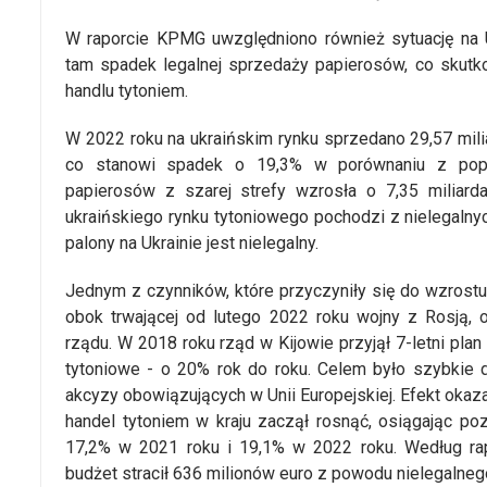
W raporcie KPMG uwzględniono również sytuację na 
tam spadek legalnej sprzedaży papierosów, co skut
handlu tytoniem.
W 2022 roku na ukraińskim rynku sprzedano 29,57 mili
co stanowi spadek o 19,3% w porównaniu z popr
papierosów z szarej strefy wzrosła o 7,35 miliard
ukraińskiego rynku tytoniowego pochodzi z nielegalnyc
palony na Ukrainie jest nielegalny.
Jednym z czynników, które przyczyniły się do wzrostu 
obok trwającej od lutego 2022 roku wojny z Rosją, ok
rządu. W 2018 roku rząd w Kijowie przyjął 7-letni pl
tytoniowe - o 20% rok do roku. Celem było szybkie
akcyzy obowiązujących w Unii Europejskiej. Efekt okaza
handel tytoniem w kraju zaczął rosnąć, osiągając p
17,2% w 2021 roku i 19,1% w 2022 roku. Według ra
budżet stracił 636 milionów euro z powodu nielegalneg