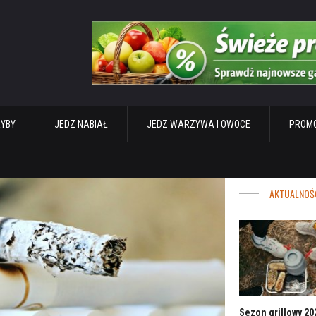
RYBY
JEDZ NABIAŁ
JEDZ WARZYWA I OWOCE
PROMO
AKTUALNOŚ
Sezon grillowy 202