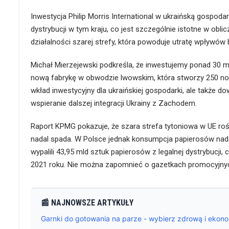
Inwestycja Philip Morris International w ukraińską gospodar
dystrybucji w tym kraju, co jest szczególnie istotne w obl
działalności szarej strefy, która powoduje utratę wpływów
Michał Mierzejewski podkreśla, że inwestujemy ponad 30 
nową fabrykę w obwodzie lwowskim, która stworzy 250 nowy
wkład inwestycyjny dla ukraińskiej gospodarki, ale także
wspieranie dalszej integracji Ukrainy z Zachodem.
Raport KPMG pokazuje, że szara strefa tytoniowa w UE ro
nadal spada. W Polsce jednak konsumpcja papierosów nad
wypalili 43,95 mld sztuk papierosów z legalnej dystrybucji
2021 roku. Nie można zapomnieć o gazetkach promocyjnyc
📰 NAJNOWSZE ARTYKUŁY
Garnki do gotowania na parze - wybierz zdrową i ekon