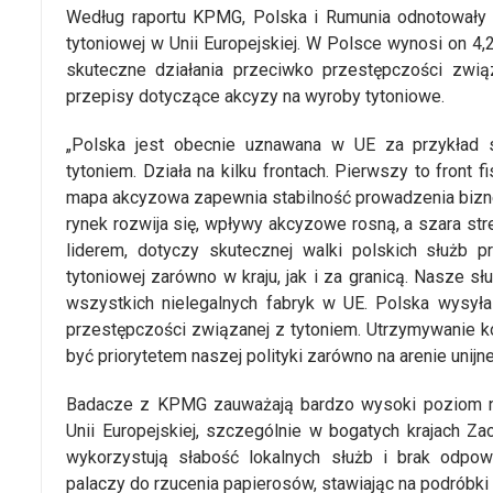
Według raportu KPMG, Polska i Rumunia odnotowały na
tytoniowej w Unii Europejskiej. W Polsce wynosi on 4,
skuteczne działania przeciwko przestępczości zwi
przepisy dotyczące akcyzy na wyroby tytoniowe.
„Polska jest obecnie uznawana w UE za przykład s
tytoniem. Działa na kilku frontach. Pierwszy to fron
mapa akcyzowa zapewnia stabilność prowadzenia biznes
rynek rozwija się, wpływy akcyzowe rosną, a szara stre
liderem, dotyczy skutecznej walki polskich służb 
tytoniowej zarówno w kraju, jak i za granicą. Nasze s
wszystkich nielegalnych fabryk w UE. Polska wysyła 
przestępczości związanej z tytoniem. Utrzymywanie k
być priorytetem naszej polityki zarówno na arenie unijne
Badacze z KPMG zauważają bardzo wysoki poziom ni
Unii Europejskiej, szczególnie w bogatych krajach Z
wykorzystują słabość lokalnych służb i brak odpo
palaczy do rzucenia papierosów, stawiając na podróbki 