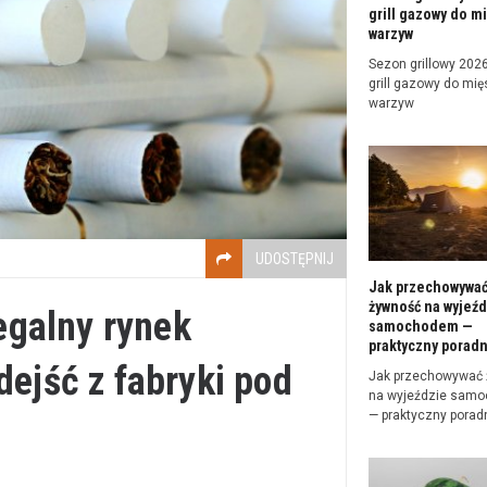
grill gazowy do mi
warzyw
Sezon grillowy 2026 
grill gazowy do mięs
warzyw
UDOSTĘPNIJ
Jak przechowywa
żywność na wyjeźd
legalny rynek
samochodem —
praktyczny poradn
dejść z fabryki pod
Jak przechowywać
na wyjeździe sam
— praktyczny porad