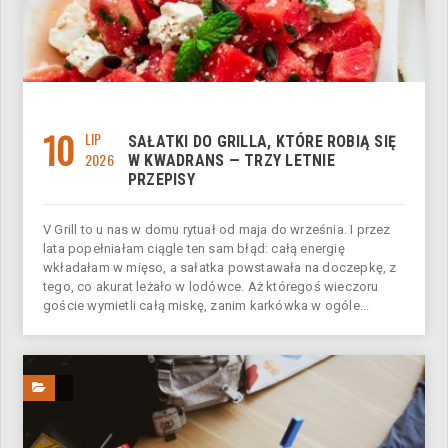
10
LIP
SAŁATKI DO GRILLA, KTÓRE ROBIĄ SIĘ
2026
W KWADRANS — TRZY LETNIE
PRZEPISY
V Grill to u nas w domu rytuał od maja do września. I przez
lata popełniałam ciągle ten sam błąd: całą energię
wkładałam w mięso, a sałatka powstawała na doczepkę, z
tego, co akurat leżało w lodówce. Aż któregoś wieczoru
goście wymietli całą miskę, zanim karkówka w ogóle...