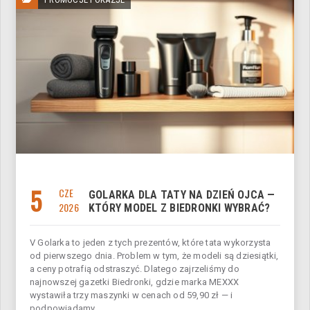
5
CZE
GOLARKA DLA TATY NA DZIEŃ OJCA —
2026
KTÓRY MODEL Z BIEDRONKI WYBRAĆ?
V Golarka to jeden z tych prezentów, które tata wykorzysta
od pierwszego dnia. Problem w tym, że modeli są dziesiątki,
a ceny potrafią odstraszyć. Dlatego zajrzeliśmy do
najnowszej gazetki Biedronki, gdzie marka MEXXX
wystawiła trzy maszynki w cenach od 59,90 zł — i
podpowiadamy...