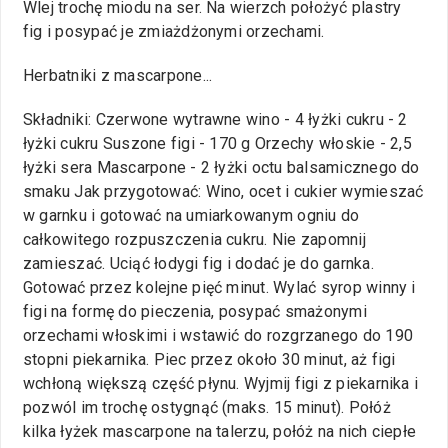
Wlej trochę miodu na ser. Na wierzch położyć plastry
fig i posypać je zmiażdżonymi orzechami.
Herbatniki z mascarpone...
Składniki: Czerwone wytrawne wino - 4 łyżki cukru - 2
łyżki cukru Suszone figi - 170 g Orzechy włoskie - 2,5
łyżki sera Mascarpone - 2 łyżki octu balsamicznego do
smaku Jak przygotować: Wino, ocet i cukier wymieszać
w garnku i gotować na umiarkowanym ogniu do
całkowitego rozpuszczenia cukru. Nie zapomnij
zamieszać. Uciąć łodygi fig i dodać je do garnka.
Gotować przez kolejne pięć minut. Wylać syrop winny i
figi na formę do pieczenia, posypać smażonymi
orzechami włoskimi i wstawić do rozgrzanego do 190
stopni piekarnika. Piec przez około 30 minut, aż figi
wchłoną większą część płynu. Wyjmij figi z piekarnika i
pozwól im trochę ostygnąć (maks. 15 minut). Połóż
kilka łyżek mascarpone na talerzu, połóż na nich ciepłe