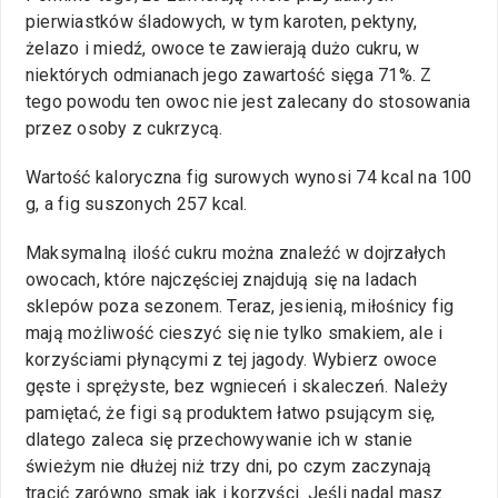
pierwiastków śladowych, w tym karoten, pektyny,
żelazo i miedź, owoce te zawierają dużo cukru, w
niektórych odmianach jego zawartość sięga 71%. Z
tego powodu ten owoc nie jest zalecany do stosowania
przez osoby z cukrzycą.
Wartość kaloryczna fig surowych wynosi 74 kcal na 100
g, a fig suszonych 257 kcal.
Maksymalną ilość cukru można znaleźć w dojrzałych
owocach, które najczęściej znajdują się na ladach
sklepów poza sezonem. Teraz, jesienią, miłośnicy fig
mają możliwość cieszyć się nie tylko smakiem, ale i
korzyściami płynącymi z tej jagody. Wybierz owoce
gęste i sprężyste, bez wgnieceń i skaleczeń. Należy
pamiętać, że figi są produktem łatwo psującym się,
dlatego zaleca się przechowywanie ich w stanie
świeżym nie dłużej niż trzy dni, po czym zaczynają
tracić zarówno smak jak i korzyści. Jeśli nadal masz