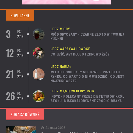
POPULARNE
3
JEDZ MIODY
PAŹ
MIÓD GRYCZANY - CZARNE ZŁOTO W TWOJEJ
2016
KUCHNI
12
JEDZ WARZYWA I OWOCE
PAŹ
CO JEŚĆ, ABY DŁUGO I ZDROWO ŻYĆ?
2016
JEDZ NABIAŁ
21
PAŹ
MLEKO I PRODUKTY MLECZNE – PRZEGLĄD
2016
RYNKU. CO WARTO O NIM WIEDZIEĆ I CO JEST
NAJZDROWSZE?
26
JEDZ MIĘSO, WĘDLINY, RYBY
PAŹ
INDYK - POLECANY PRZEZ DIETETYKÓW KRÓL
2016
STOŁU I NISKOKALORYCZNE ŹRÓDŁO BIAŁKA
ZOBACZ RÓWNIEŻ
21 maja 2026