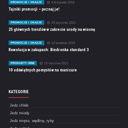
PROMOCJE I OKAZJE
9 listopada 2016
Tajniki promocji – poznaj je!
PROMOCJE I OKAZJE
26 stycznia 2021
25 głównych trendów w zakresie urody na wiosnę
PROMOCJE I OKAZJE
12 kwietnia 2024
Rewolucja w zakupach: Biedronka standard 3
PRODUKTY INNE
13 stycznia 2021
10 odświętnych pomysłów na manicure
KATEGORIE
Jedz chleb
Jedz miody
Jedz mięso, wędliny, ryby