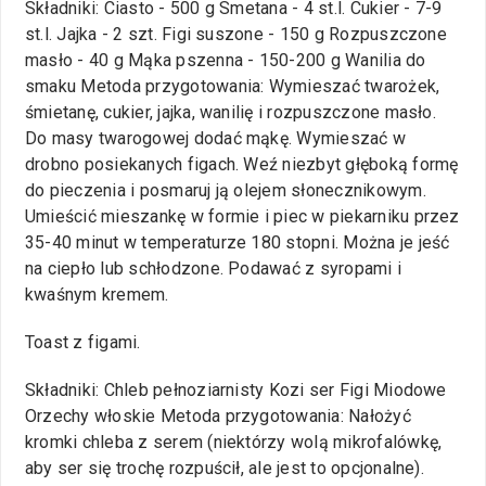
Składniki: Ciasto - 500 g Smetana - 4 st.l. Cukier - 7-9
st.l. Jajka - 2 szt. Figi suszone - 150 g Rozpuszczone
masło - 40 g Mąka pszenna - 150-200 g Wanilia do
smaku Metoda przygotowania: Wymieszać twarożek,
śmietanę, cukier, jajka, wanilię i rozpuszczone masło.
Do masy twarogowej dodać mąkę. Wymieszać w
drobno posiekanych figach. Weź niezbyt głęboką formę
do pieczenia i posmaruj ją olejem słonecznikowym.
Umieścić mieszankę w formie i piec w piekarniku przez
35-40 minut w temperaturze 180 stopni. Można je jeść
na ciepło lub schłodzone. Podawać z syropami i
kwaśnym kremem.
Toast z figami.
Składniki: Chleb pełnoziarnisty Kozi ser Figi Miodowe
Orzechy włoskie Metoda przygotowania: Nałożyć
kromki chleba z serem (niektórzy wolą mikrofalówkę,
aby ser się trochę rozpuścił, ale jest to opcjonalne).