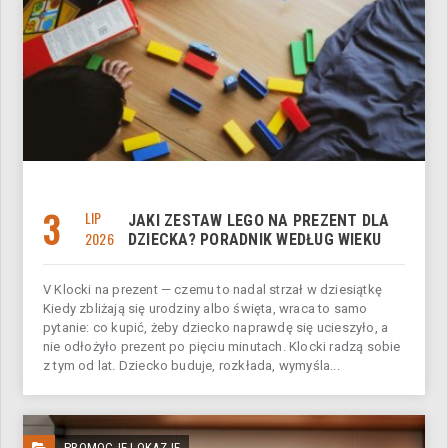
3
LIP
JAKI ZESTAW LEGO NA PREZENT DLA
2026
DZIECKA? PORADNIK WEDŁUG WIEKU
V Klocki na prezent — czemu to nadal strzał w dziesiątkę
Kiedy zbliżają się urodziny albo święta, wraca to samo
pytanie: co kupić, żeby dziecko naprawdę się ucieszyło, a
nie odłożyło prezent po pięciu minutach. Klocki radzą sobie
z tym od lat. Dziecko buduje, rozkłada, wymyśla...
PROMOCJE I OKAZJE