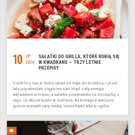
10
LIP
SAŁATKI DO GRILLA, KTÓRE ROBIĄ SIĘ
2026
W KWADRANS — TRZY LETNIE
PRZEPISY
V Grill to u nas w domu rytuał od maja do września. I przez
lata popełniałam ciągle ten sam błąd: całą energię
wkładałam w mięso, a sałatka powstawała na doczepkę, z
tego, co akurat leżało w lodówce. Aż któregoś wieczoru
goście wymietli całą miskę, zanim karkówka w ogóle...