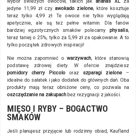
wybór świeżych owoców, takich jak
ananas XL
za
jedyne 11,99 zł czy
awokado zielone
, które kosztuje
teraz tylko 4,99 zł. Te owoce nie tylko wyglądają
apetycznie, ale są też pełne witamin. Dla fanów
bardziej egzotycznych smaków polecamy
physalis
,
teraz taniej o 25%, tylko za 5,99 zł za opakowanie. A to
tylko początek zdrowych inspiracji!
Nie można zapomnieć o
warzywach
, które stanowią
podstawę zdrowej diety. W ofercie znajdziesz
pomidory cherry Piccolo
oraz
szparagi zielone
–
idealne do sałatek i jako dodatek do głównych dań. Oba
produkty mają teraz obniżone ceny, co pozwala na
oszczędzanie na zakupach
bez rezygnacji z jakości.
MIĘSO I RYBY – BOGACTWO
SMAKÓW
Jeśli planujesz przyjęcie lub rodzinny obiad, Kaufland