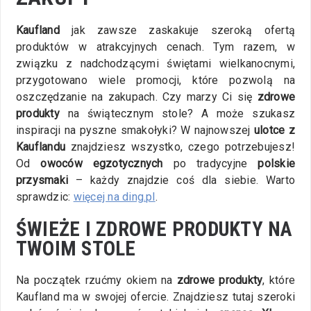
Kaufland
jak zawsze zaskakuje szeroką ofertą
produktów w atrakcyjnych cenach. Tym razem, w
związku z nadchodzącymi świętami wielkanocnymi,
przygotowano wiele promocji, które pozwolą na
oszczędzanie na zakupach. Czy marzy Ci się
zdrowe
produkty
na świątecznym stole? A może szukasz
inspiracji na pyszne smakołyki? W najnowszej
ulotce z
Kauflandu
znajdziesz wszystko, czego potrzebujesz!
Od
owoców egzotycznych
po tradycyjne
polskie
przysmaki
– każdy znajdzie coś dla siebie. Warto
sprawdzic:
więcej na ding.pl
.
ŚWIEŻE I ZDROWE PRODUKTY NA
TWOIM STOLE
Na początek rzućmy okiem na
zdrowe produkty
, które
Kaufland ma w swojej ofercie. Znajdziesz tutaj szeroki