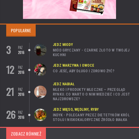
POPULARNE
3
JEDZ MIODY
PAŹ
MIÓD GRYCZANY - CZARNE ZŁOTO W TWOJEJ
2016
KUCHNI
12
JEDZ WARZYWA I OWOCE
PAŹ
CO JEŚĆ, ABY DŁUGO I ZDROWO ŻYĆ?
2016
JEDZ NABIAŁ
21
PAŹ
MLEKO I PRODUKTY MLECZNE – PRZEGLĄD
2016
RYNKU. CO WARTO O NIM WIEDZIEĆ I CO JEST
NAJZDROWSZE?
26
JEDZ MIĘSO, WĘDLINY, RYBY
PAŹ
INDYK - POLECANY PRZEZ DIETETYKÓW KRÓL
2016
STOŁU I NISKOKALORYCZNE ŹRÓDŁO BIAŁKA
ZOBACZ RÓWNIEŻ