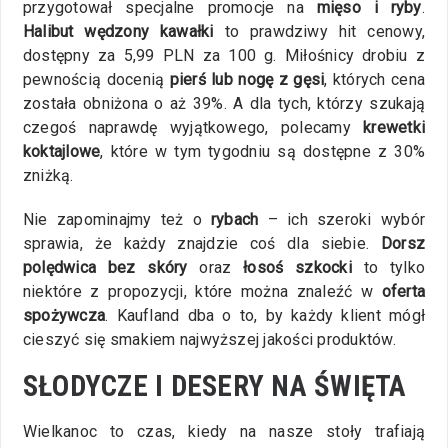
przygotował specjalne promocje na
mięso i ryby
.
Halibut wędzony kawałki
to prawdziwy hit cenowy,
dostępny za 5,99 PLN za 100 g. Miłośnicy drobiu z
pewnością docenią
pierś lub nogę z gęsi
, których cena
została obniżona o aż 39%. A dla tych, którzy szukają
czegoś naprawdę wyjątkowego, polecamy
krewetki
koktajlowe
, które w tym tygodniu są dostępne z 30%
zniżką.
Nie zapominajmy też o
rybach
– ich szeroki wybór
sprawia, że każdy znajdzie coś dla siebie.
Dorsz
polędwica bez skóry
oraz
łosoś szkocki
to tylko
niektóre z propozycji, które można znaleźć w
oferta
spożywcza
. Kaufland dba o to, by każdy klient mógł
cieszyć się smakiem najwyższej jakości produktów.
SŁODYCZE I DESERY NA ŚWIĘTA
Wielkanoc to czas, kiedy na nasze stoły trafiają