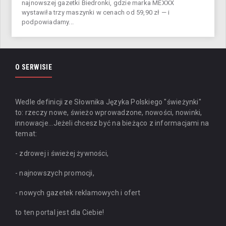
najnowszej gazetki Biedronki, gdzie marka MEXXX
wystawiła trzy maszynki w cenach od 59,90 zł — i
podpowiadamy...
O SERWISIE
Wedle definicji ze Słownika Języka Polskiego "świeżynki"
to: rzeczy nowe, świeżo wprowadzone, nowości, nowinki,
innowacje...
Jeżeli chcesz być na bieżąco z informacjami na
temat:
- zdrowej i świeżej żywności,
- najnowszych promocji,
- nowych gazetek reklamowych i ofert
to ten portal jest dla Ciebie!