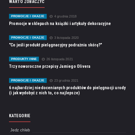
WARTO ZOBACZYĆ
PROMOCJE I OKAZJE
4 grudnia 2018
Promocje w sklepach na książki i artykuły dekoracyjne
PROMOCJE I OKAZJE
3 listopada 2020
"Co jeśli produkt pielęgnacyjny podrażnia skórę?"
PRODUKTY INNE
26 listopada 2021
Trzy noworoczne przepisy Jamiego Olivera
PROMOCJE I OKAZJE
23 grudnia 2021
6 najbardziej niedocenianych produktów do pielęgnacji urody
(i jak wydobyć z nich to, co najlepsze)
KATEGORIE
Jedz chleb