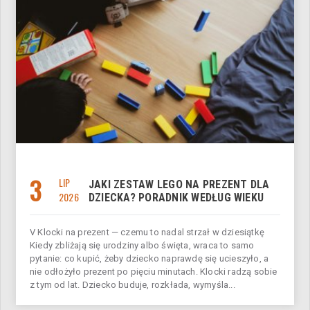
3
LIP
JAKI ZESTAW LEGO NA PREZENT DLA
2026
DZIECKA? PORADNIK WEDŁUG WIEKU
V Klocki na prezent — czemu to nadal strzał w dziesiątkę
Kiedy zbliżają się urodziny albo święta, wraca to samo
pytanie: co kupić, żeby dziecko naprawdę się ucieszyło, a
nie odłożyło prezent po pięciu minutach. Klocki radzą sobie
z tym od lat. Dziecko buduje, rozkłada, wymyśla...