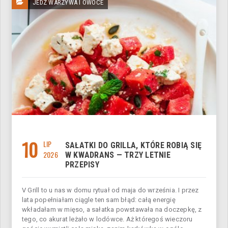
JEDZ WARZYWA I OWOCE
10
LIP
SAŁATKI DO GRILLA, KTÓRE ROBIĄ SIĘ
2026
W KWADRANS — TRZY LETNIE
PRZEPISY
V Grill to u nas w domu rytuał od maja do września. I przez
lata popełniałam ciągle ten sam błąd: całą energię
wkładałam w mięso, a sałatka powstawała na doczepkę, z
tego, co akurat leżało w lodówce. Aż któregoś wieczoru