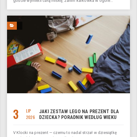
goście wymietli całą miskę, zanim karkówka w ogóle...
3
LIP
JAKI ZESTAW LEGO NA PREZENT DLA
2026
DZIECKA? PORADNIK WEDŁUG WIEKU
V Klocki na prezent — czemu to nadal strzał w dziesiątkę