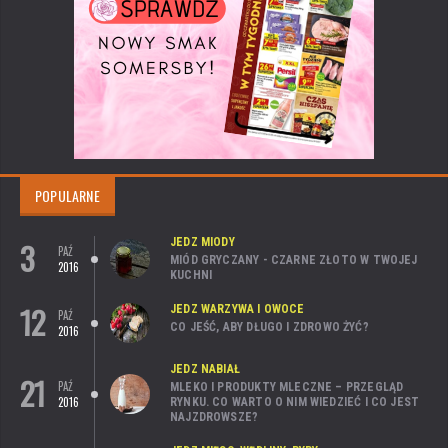
POPULARNE
3
JEDZ MIODY
PAŹ
MIÓD GRYCZANY - CZARNE ZŁOTO W TWOJEJ
2016
KUCHNI
12
JEDZ WARZYWA I OWOCE
PAŹ
CO JEŚĆ, ABY DŁUGO I ZDROWO ŻYĆ?
2016
JEDZ NABIAŁ
21
PAŹ
MLEKO I PRODUKTY MLECZNE – PRZEGLĄD
2016
RYNKU. CO WARTO O NIM WIEDZIEĆ I CO JEST
NAJZDROWSZE?