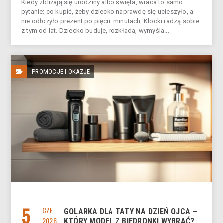
Kiedy zbliżają się urodziny albo święta, wraca to samo
pytanie: co kupić, żeby dziecko naprawdę się ucieszyło, a
nie odłożyło prezent po pięciu minutach. Klocki radzą sobie
z tym od lat. Dziecko buduje, rozkłada, wymyśla...
PROMOCJE I OKAZJE
5
CZE
GOLARKA DLA TATY NA DZIEŃ OJCA —
2026
KTÓRY MODEL Z BIEDRONKI WYBRAĆ?