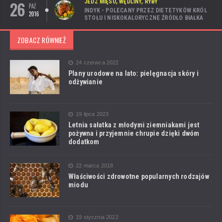
26
JEDZ MIĘSO, WĘDLINY, RYBY
PAŹ
INDYK - POLECANY PRZEZ DIETETYKÓW KRÓL
2016
STOŁU I NISKOKALORYCZNE ŹRÓDŁO BIAŁKA
ZOBACZ RÓWNIEŻ
24 czerwca 2022
Plany urodowe na lato: pielęgnacja skóry i
odżywianie
19 lipca 2023
Letnia sałatka z młodymi ziemniakami jest
pożywna i przyjemnie chrupie dzięki dwóm
dodatkom
22 marca 2018
Właściwości zdrowotne popularnych rodzajów
miodu
19 stycznia 2022