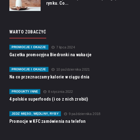
rynku. Co...
WARTO ZOBACZYĆ
PROMOCJE I OKAZJE
7 lipca 2024
Gazetka promocyjna Biedronki na wakacje
PROMOCJE I OKAZJE
10 października 2021
Na co przeznaczamy kalorie w ciągu dnia
PRODUKTY INNE
8 stycznia 2022
4 polskie superfoods (i co z nich zrobić)
JEDZ MIĘSO, WĘDLINY, RYBY
9 października 2018
Promocje w KFC zamówienia na telefon