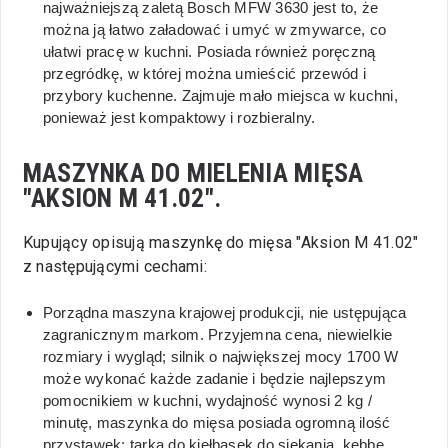
najważniejszą zaletą Bosch MFW 3630 jest to, że
można ją łatwo załadować i umyć w zmywarce, co
ułatwi pracę w kuchni. Posiada również poręczną
przegródkę, w której można umieścić przewód i
przybory kuchenne. Zajmuje mało miejsca w kuchni,
ponieważ jest kompaktowy i rozbieralny.
MASZYNKA DO MIELENIA MIĘSA
"AKSION M 41.02".
Kupujący opisują maszynkę do mięsa "Aksion M 41.02"
z następującymi cechami:
Porządna maszyna krajowej produkcji, nie ustępująca
zagranicznym markom. Przyjemna cena, niewielkie
rozmiary i wygląd; silnik o największej mocy 1700 W
może wykonać każde zadanie i będzie najlepszym
pomocnikiem w kuchni, wydajność wynosi 2 kg /
minutę, maszynka do mięsa posiada ogromną ilość
przystawek: tarka do kiełbasek do siekania, kebbe,