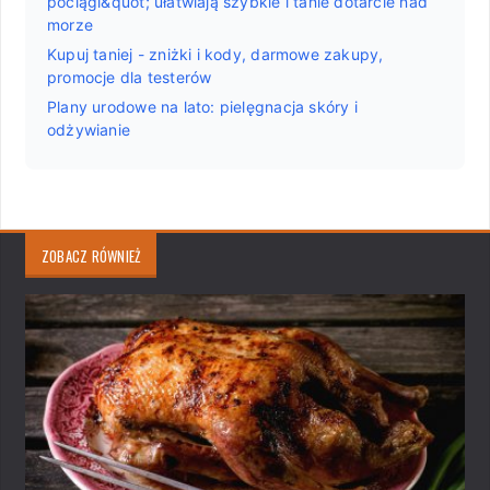
pociągi&quot; ułatwiają szybkie i tanie dotarcie nad
morze
Kupuj taniej - zniżki i kody, darmowe zakupy,
promocje dla testerów
Plany urodowe na lato: pielęgnacja skóry i
odżywianie
ZOBACZ RÓWNIEŻ