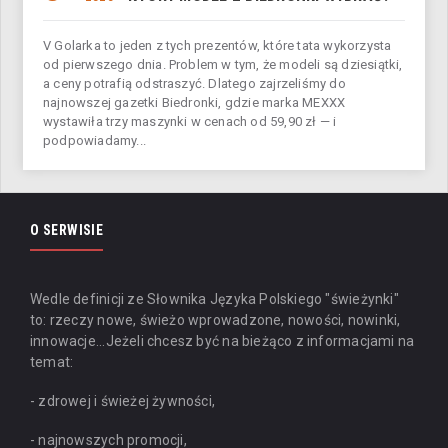
V Golarka to jeden z tych prezentów, które tata wykorzysta
od pierwszego dnia. Problem w tym, że modeli są dziesiątki,
a ceny potrafią odstraszyć. Dlatego zajrzeliśmy do
najnowszej gazetki Biedronki, gdzie marka MEXXX
wystawiła trzy maszynki w cenach od 59,90 zł — i
podpowiadamy...
O SERWISIE
Wedle definicji ze Słownika Języka Polskiego "świeżynki"
to: rzeczy nowe, świeżo wprowadzone, nowości, nowinki,
innowacje...
Jeżeli chcesz być na bieżąco z informacjami na
temat:
- zdrowej i świeżej żywności,
- najnowszych promocji,