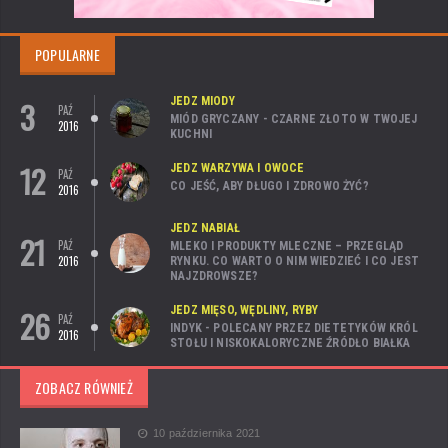
POPULARNE
3
JEDZ MIODY
PAŹ
MIÓD GRYCZANY - CZARNE ZŁOTO W TWOJEJ
2016
KUCHNI
12
JEDZ WARZYWA I OWOCE
PAŹ
CO JEŚĆ, ABY DŁUGO I ZDROWO ŻYĆ?
2016
JEDZ NABIAŁ
21
PAŹ
MLEKO I PRODUKTY MLECZNE – PRZEGLĄD
2016
RYNKU. CO WARTO O NIM WIEDZIEĆ I CO JEST
NAJZDROWSZE?
26
JEDZ MIĘSO, WĘDLINY, RYBY
PAŹ
INDYK - POLECANY PRZEZ DIETETYKÓW KRÓL
2016
STOŁU I NISKOKALORYCZNE ŹRÓDŁO BIAŁKA
ZOBACZ RÓWNIEŻ
10 października 2021