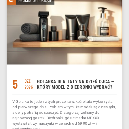
PROMOCJE I OKAZJE
5
CZE
GOLARKA DLA TATY NA DZIEŃ OJCA —
2026
KTÓRY MODEL Z BIEDRONKI WYBRAĆ?
V Golarka to jeden z tych prezentów, które tata wykorzysta
od pierwszego dnia. Problem w tym, że modeli są dziesiątki,
a ceny potrafią odstraszyć. Dlatego zajrzeliśmy do
najnowszej gazetki Biedronki, gdzie marka MEXXX
wystawiła trzy maszynki w cenach od 59,90 zł — i
podpowiadamy...