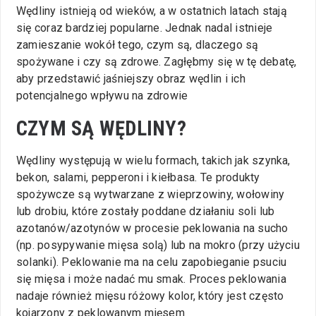
Wędliny istnieją od wieków, a w ostatnich latach stają
się coraz bardziej popularne. Jednak nadal istnieje
zamieszanie wokół tego, czym są, dlaczego są
spożywane i czy są zdrowe. Zagłębmy się w tę debatę,
aby przedstawić jaśniejszy obraz wędlin i ich
potencjalnego wpływu na zdrowie
CZYM SĄ WĘDLINY?
Wędliny występują w wielu formach, takich jak szynka,
bekon, salami, pepperoni i kiełbasa. Te produkty
spożywcze są wytwarzane z wieprzowiny, wołowiny
lub drobiu, które zostały poddane działaniu soli lub
azotanów/azotynów w procesie peklowania na sucho
(np. posypywanie mięsa solą) lub na mokro (przy użyciu
solanki). Peklowanie ma na celu zapobieganie psuciu
się mięsa i może nadać mu smak. Proces peklowania
nadaje również mięsu różowy kolor, który jest często
kojarzony z peklowanym mięsem