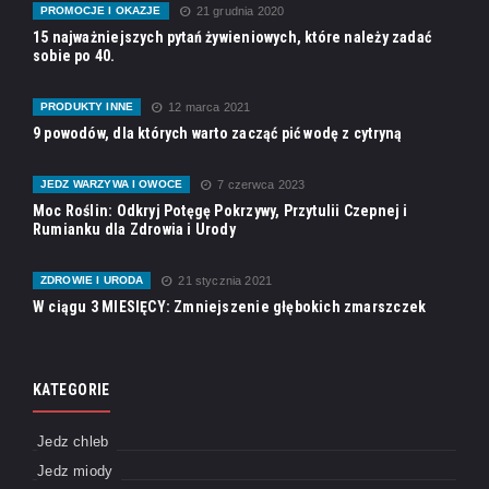
PROMOCJE I OKAZJE
21 grudnia 2020
15 najważniejszych pytań żywieniowych, które należy zadać
sobie po 40.
PRODUKTY INNE
12 marca 2021
9 powodów, dla których warto zacząć pić wodę z cytryną
JEDZ WARZYWA I OWOCE
7 czerwca 2023
Moc Roślin: Odkryj Potęgę Pokrzywy, Przytulii Czepnej i
Rumianku dla Zdrowia i Urody
ZDROWIE I URODA
21 stycznia 2021
W ciągu 3 MIESIĘCY: Zmniejszenie głębokich zmarszczek
KATEGORIE
Jedz chleb
Jedz miody