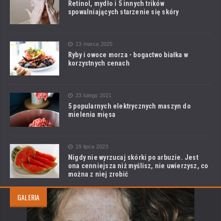
Retinol, mydło i 5 innych trików
spowalniających starzenie się skóry
13 marca 2025
Ryby i owoce morza - bogactwo białka w
korzystnych cenach
23 lutego 2021
5 popularnych elektrycznych maszyn do
mielenia mięsa
19 lipca 2023
Nigdy nie wyrzucaj skórki po arbuzie. Jest
ona cenniejsza niż myślisz, nie uwierzysz, co
można z niej zrobić
GALERIA