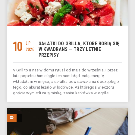
10
LIP
SAŁATKI DO GRILLA, KTÓRE ROBIĄ SIĘ
2026
W KWADRANS — TRZY LETNIE
PRZEPISY
V Grill to u nas w domu rytuał od maja do września. I przez
lata popełniałam ciągle ten sam błąd: całą energię
wkładałam w mięso, a sałatka powstawała na doczepkę, z
tego, co akurat leżało w lodówce. Aż któregoś wieczoru
goście wymietli całą miskę, zanim karkówka w ogóle...