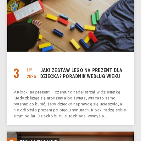
3
LIP
JAKI ZESTAW LEGO NA PREZENT DLA
2026
DZIECKA? PORADNIK WEDŁUG WIEKU
V Klocki na prezent — czemu to nadal strzał w dziesiątkę
Kiedy zbliżają się urodziny albo święta, wraca to samo
pytanie: co kupić, żeby dziecko naprawdę się ucieszyło, a
nie odłożyło prezent po pięciu minutach. Klocki radzą sobie
z tym od lat. Dziecko buduje, rozkłada, wymyśla...