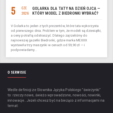
5
CZE
GOLARKA DLA TATY NA DZIEŃ OJCA —
2026
KTÓRY MODEL Z BIEDRONKI WYBRAĆ?
V Golarka to jeden z tych prezentów, które tata wykorzysta
od pierwszego dnia. Problem w tym, że modeli są dziesiątki,
a ceny potrafią odstraszyć. Dlatego zajrzeliśmy do
najnowszej gazetki Biedronki, gdzie marka MEXXX
wystawiła trzy maszynki w cenach od 59,90 zł — i
podpowiadamy...
O SERWISIE
Wedle definicji ze Słownika Języka Polskiego "świeżynki"
to: rzeczy nowe, świeżo wprowadzone, nowości, nowinki,
innowacje...
Jeżeli chcesz być na bieżąco z informacjami na
temat: