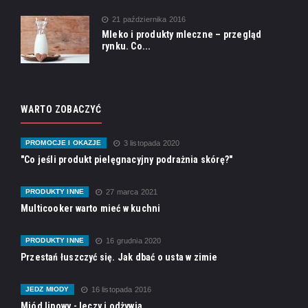
21 października 2016
Mleko i produkty mleczne – przegląd
rynku. Co...
WARTO ZOBACZYĆ
PROMOCJE I OKAZJE
3 listopada 2020
"Co jeśli produkt pielęgnacyjny podrażnia skórę?"
PRODUKTY INNE
27 marca 2021
Multicooker warto mieć w kuchni
PRODUKTY INNE
16 grudnia 2020
Przestań łuszczyć się. Jak dbać o usta w zimie
JEDZ MIODY
16 listopada 2016
Miód lipowy - leczy i odżywia