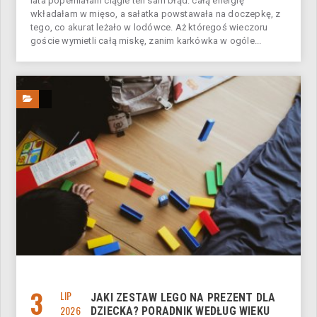
lata popełniałam ciągle ten sam błąd: całą energię
wkładałam w mięso, a sałatka powstawała na doczepkę, z
tego, co akurat leżało w lodówce. Aż któregoś wieczoru
goście wymietli całą miskę, zanim karkówka w ogóle...
3
LIP
JAKI ZESTAW LEGO NA PREZENT DLA
2026
DZIECKA? PORADNIK WEDŁUG WIEKU