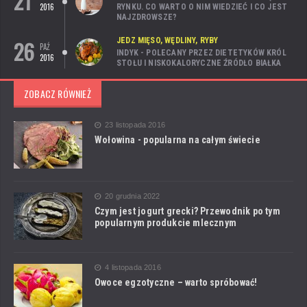
21
2016
RYNKU. CO WARTO O NIM WIEDZIEĆ I CO JEST
NAJZDROWSZE?
26
JEDZ MIĘSO, WĘDLINY, RYBY
PAŹ
INDYK - POLECANY PRZEZ DIETETYKÓW KRÓL
2016
STOŁU I NISKOKALORYCZNE ŹRÓDŁO BIAŁKA
ZOBACZ RÓWNIEŻ
23 listopada 2016
Wołowina - popularna na całym świecie
20 grudnia 2022
Czym jest jogurt grecki? Przewodnik po tym
popularnym produkcie mlecznym
4 listopada 2016
Owoce egzotyczne – warto spróbować!