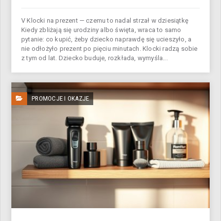
V Klocki na prezent — czemu to nadal strzał w dziesiątkę
Kiedy zbliżają się urodziny albo święta, wraca to samo
pytanie: co kupić, żeby dziecko naprawdę się ucieszyło, a
nie odłożyło prezent po pięciu minutach. Klocki radzą sobie
z tym od lat. Dziecko buduje, rozkłada, wymyśla...
PROMOCJE I OKAZJE