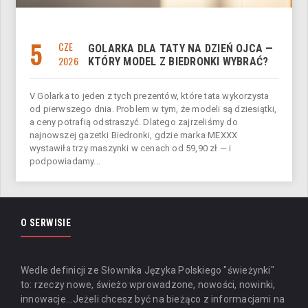
5
CZE
GOLARKA DLA TATY NA DZIEŃ OJCA —
2026
KTÓRY MODEL Z BIEDRONKI WYBRAĆ?
V Golarka to jeden z tych prezentów, które tata wykorzysta
od pierwszego dnia. Problem w tym, że modeli są dziesiątki,
a ceny potrafią odstraszyć. Dlatego zajrzeliśmy do
najnowszej gazetki Biedronki, gdzie marka MEXXX
wystawiła trzy maszynki w cenach od 59,90 zł — i
podpowiadamy...
O SERWISIE
Wedle definicji ze Słownika Języka Polskiego "świeżynki"
to: rzeczy nowe, świeżo wprowadzone, nowości, nowinki,
innowacje...
Jeżeli chcesz być na bieżąco z informacjami na