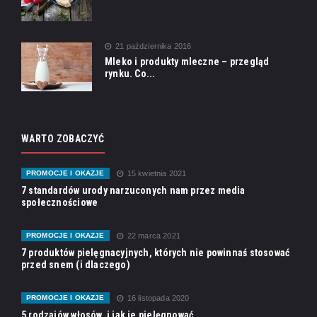
21 października 2016
Mleko i produkty mleczne – przegląd
rynku. Co...
WARTO ZOBACZYĆ
PROMOCJE I OKAZJE
15 kwietnia 2021
7 standardów urody narzuconych nam przez media
społecznościowe
PROMOCJE I OKAZJE
22 marca 2021
7 produktów pielęgnacyjnych, których nie powinnaś stosować
przed snem (i dlaczego)
PROMOCJE I OKAZJE
16 listopada 2020
5 rodzajów włosów, i jak je pielęgnować.