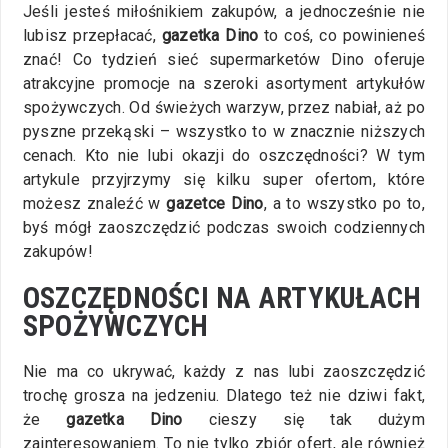
Jeśli jesteś miłośnikiem zakupów, a jednocześnie nie
lubisz przepłacać,
gazetka Dino
to coś, co powinieneś
znać! Co tydzień sieć supermarketów Dino oferuje
atrakcyjne promocje na szeroki asortyment artykułów
spożywczych. Od świeżych warzyw, przez nabiał, aż po
pyszne przekąski – wszystko to w znacznie niższych
cenach. Kto nie lubi okazji do oszczędności? W tym
artykule przyjrzymy się kilku super ofertom, które
możesz znaleźć w
gazetce Dino
, a to wszystko po to,
byś mógł zaoszczędzić podczas swoich codziennych
zakupów!
OSZCZĘDNOŚCI NA ARTYKUŁACH
SPOŻYWCZYCH
Nie ma co ukrywać, każdy z nas lubi zaoszczędzić
trochę grosza na jedzeniu. Dlatego też nie dziwi fakt,
że
gazetka Dino
cieszy się tak dużym
zainteresowaniem. To nie tylko zbiór ofert, ale również