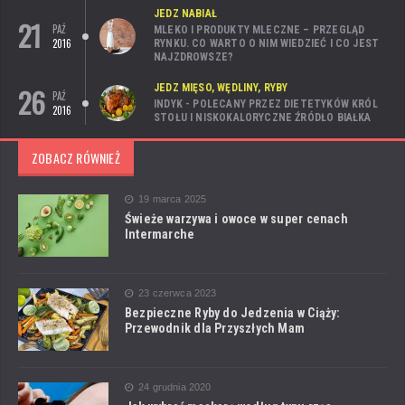
JEDZ NABIAŁ
21
PAŹ
MLEKO I PRODUKTY MLECZNE – PRZEGLĄD
2016
RYNKU. CO WARTO O NIM WIEDZIEĆ I CO JEST
NAJZDROWSZE?
26
JEDZ MIĘSO, WĘDLINY, RYBY
PAŹ
INDYK - POLECANY PRZEZ DIETETYKÓW KRÓL
2016
STOŁU I NISKOKALORYCZNE ŹRÓDŁO BIAŁKA
ZOBACZ RÓWNIEŻ
19 marca 2025
Świeże warzywa i owoce w super cenach
Intermarche
23 czerwca 2023
Bezpieczne Ryby do Jedzenia w Ciąży:
Przewodnik dla Przyszłych Mam
24 grudnia 2020