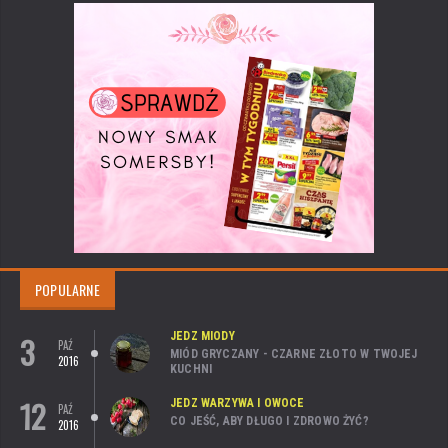
POPULARNE
3
JEDZ MIODY
PAŹ
MIÓD GRYCZANY - CZARNE ZŁOTO W TWOJEJ
2016
KUCHNI
12
JEDZ WARZYWA I OWOCE
PAŹ
CO JEŚĆ, ABY DŁUGO I ZDROWO ŻYĆ?
2016