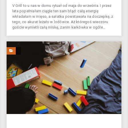
V Grill to u nas w domu rytuał od maja do września. I przez
lata popełniałam ciągle ten sam błąd: całą energię
wkładałam w mięso, a sałatka powstawała na doczepkę, z
tego, co akurat leżało w lodówce. Aż któregoś wieczoru
goście wymietli całą miskę, zanim karkówka w ogóle...