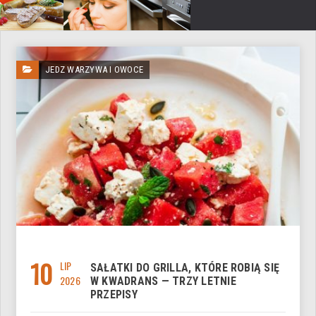
JEDZ WARZYWA I OWOCE
10
LIP
SAŁATKI DO GRILLA, KTÓRE ROBIĄ SIĘ
2026
W KWADRANS — TRZY LETNIE
PRZEPISY