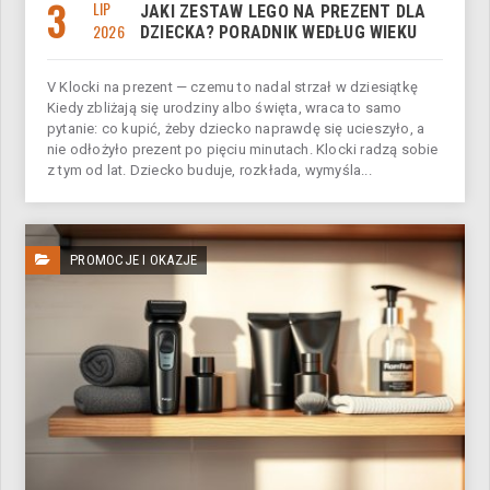
3
LIP
JAKI ZESTAW LEGO NA PREZENT DLA
2026
DZIECKA? PORADNIK WEDŁUG WIEKU
V Klocki na prezent — czemu to nadal strzał w dziesiątkę
Kiedy zbliżają się urodziny albo święta, wraca to samo
pytanie: co kupić, żeby dziecko naprawdę się ucieszyło, a
nie odłożyło prezent po pięciu minutach. Klocki radzą sobie
z tym od lat. Dziecko buduje, rozkłada, wymyśla...
PROMOCJE I OKAZJE