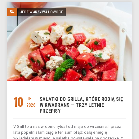
JEDZ WARZYWA I OWOCE
10
LIP
SAŁATKI DO GRILLA, KTÓRE ROBIĄ SIĘ
2026
W KWADRANS — TRZY LETNIE
PRZEPISY
V Grill to u nas w domu rytuał od maja do września. I przez
lata popełniałam ciągle ten sam błąd: całą energię
wkładałam w mięso, a sałatka powstawała na doczepkę, z