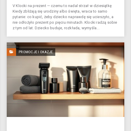
V Klocki na prezent — czemu to nadal strzał w dziesiątkę
Kiedy zbliżają się urodziny albo święta, wraca to samo
pytanie: co kupić, żeby dziecko naprawdę się ucieszyło, a
nie odłożyło prezent po pięciu minutach. Klocki radzą sobie
z tym od lat. Dziecko buduje, rozkłada, wymyśla...
PROMOCJE I OKAZJE