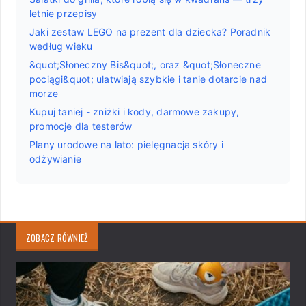
letnie przepisy
Jaki zestaw LEGO na prezent dla dziecka? Poradnik
według wieku
&quot;Słoneczny Bis&quot;, oraz &quot;Słoneczne
pociągi&quot; ułatwiają szybkie i tanie dotarcie nad
morze
Kupuj taniej - zniżki i kody, darmowe zakupy,
promocje dla testerów
Plany urodowe na lato: pielęgnacja skóry i
odżywianie
ZOBACZ RÓWNIEŻ