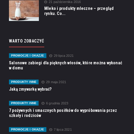
21 października 2016
Mleko i produkty mleczne – przegląd
rynku. Co...
WARTO ZOBACZYĆ
PROMOCJE I OKAZJE
29 lipca 2021
Salonowe zabiegi dla pięknych włosów, które można wykonać
w domu
PRODUKTY INNE
29 maja 2021
Jaką zmywarkę wybrać?
PRODUKTY INNE
6 grudnia 2023
7 pożywnych i smacznych posiłków do wypróbowania przez
szkoły i rodziców
PROMOCJE I OKAZJE
7 lipca 2021