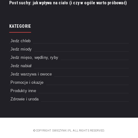
Post suchy: jak wpływa na ciało (i czy w ogóle warto próbować)
KATEGORIE
Jedz chleb
Jedz miody
Jedz mięso, wędliny, ryby
Jedz nabiał
Jedz warzywa i owoce
Promocje i okazje
Produkty inne
Zdrowie i uroda
© COPYRIGHT SWIEZYNKI.PL. ALL RIGHTS RESERVED.