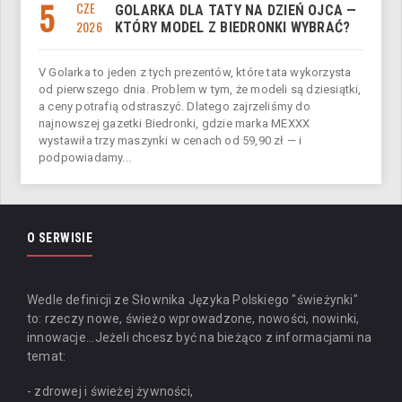
5
CZE
GOLARKA DLA TATY NA DZIEŃ OJCA —
2026
KTÓRY MODEL Z BIEDRONKI WYBRAĆ?
V Golarka to jeden z tych prezentów, które tata wykorzysta
od pierwszego dnia. Problem w tym, że modeli są dziesiątki,
a ceny potrafią odstraszyć. Dlatego zajrzeliśmy do
najnowszej gazetki Biedronki, gdzie marka MEXXX
wystawiła trzy maszynki w cenach od 59,90 zł — i
podpowiadamy...
O SERWISIE
Wedle definicji ze Słownika Języka Polskiego "świeżynki"
to: rzeczy nowe, świeżo wprowadzone, nowości, nowinki,
innowacje...
Jeżeli chcesz być na bieżąco z informacjami na
temat:
- zdrowej i świeżej żywności,