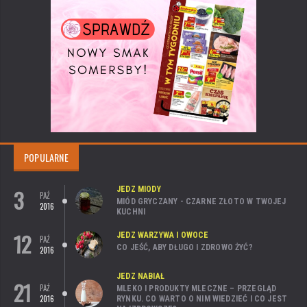
POPULARNE
3
JEDZ MIODY
PAŹ
MIÓD GRYCZANY - CZARNE ZŁOTO W TWOJEJ
2016
KUCHNI
12
JEDZ WARZYWA I OWOCE
PAŹ
CO JEŚĆ, ABY DŁUGO I ZDROWO ŻYĆ?
2016
JEDZ NABIAŁ
21
PAŹ
MLEKO I PRODUKTY MLECZNE – PRZEGLĄD
2016
RYNKU. CO WARTO O NIM WIEDZIEĆ I CO JEST