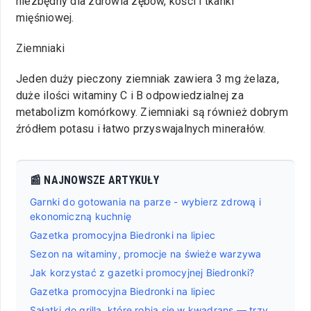
niezbędny dla zdrowia zębów, kości i tkanki
mięśniowej.
Ziemniaki
Jeden duży pieczony ziemniak zawiera 3 mg żelaza,
duże ilości witaminy C i B odpowiedzialnej za
metabolizm komórkowy. Ziemniaki są również dobrym
źródłem potasu i łatwo przyswajalnych minerałów.
📰 NAJNOWSZE ARTYKUŁY
Garnki do gotowania na parze - wybierz zdrową i
ekonomiczną kuchnię
Gazetka promocyjna Biedronki na lipiec
Sezon na witaminy, promocje na świeże warzywa
Jak korzystać z gazetki promocyjnej Biedronki?
Gazetka promocyjna Biedronki na lipiec
Sałatki do grilla, które robią się w kwadrans — trzy