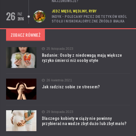
NAJZDROWSZE?
26
JEDZ MIĘSO, WĘDLINY, RYBY
PAŹ
INDYK - POLECANY PRZEZ DIETETYKÓW KRÓL
2016
STOŁU I NISKOKALORYCZNE ŹRÓDŁO BIAŁKA
ZOBACZ RÓWNIEŻ
25 listopada 2023
Badanie: Osoby z niedowagą mają większe
ryzyko śmierci niż osoby otyłe
26 kwietnia 2021
Jak radzisz sobie ze stresem?
29 listopada 2023
Dlaczego kobiety w ciąży nie powinny
przybierać na wadze zbyt dużo lub zbyt mało?