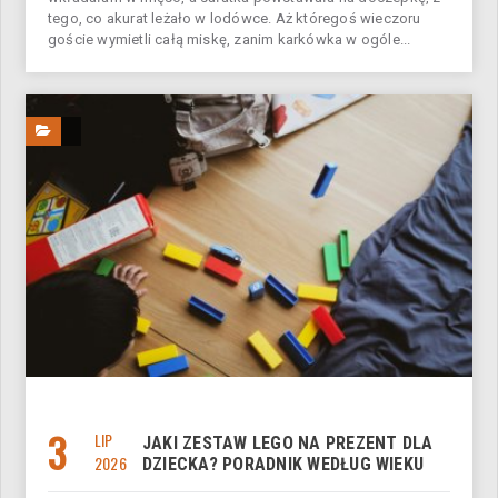
tego, co akurat leżało w lodówce. Aż któregoś wieczoru
goście wymietli całą miskę, zanim karkówka w ogóle...
3
LIP
JAKI ZESTAW LEGO NA PREZENT DLA
2026
DZIECKA? PORADNIK WEDŁUG WIEKU