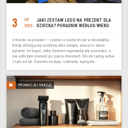
3
LIP
JAKI ZESTAW LEGO NA PREZENT DLA
2026
DZIECKA? PORADNIK WEDŁUG WIEKU
V Klocki na prezent — czemu to nadal strzał w dziesiątkę
Kiedy zbliżają się urodziny albo święta, wraca to samo
pytanie: co kupić, żeby dziecko naprawdę się ucieszyło, a
nie odłożyło prezent po pięciu minutach. Klocki radzą sobie
z tym od lat. Dziecko buduje, rozkłada, wymyśla...
PROMOCJE I OKAZJE