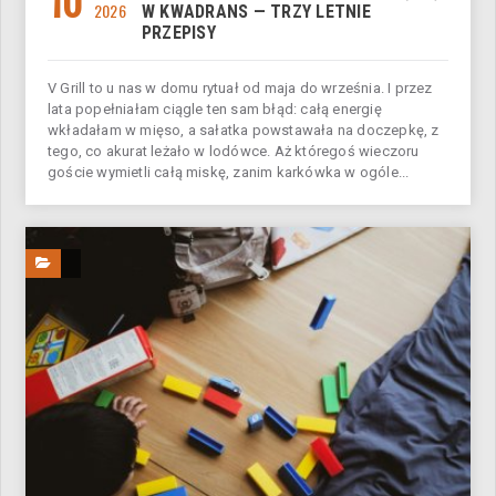
2026
W KWADRANS — TRZY LETNIE
PRZEPISY
V Grill to u nas w domu rytuał od maja do września. I przez
lata popełniałam ciągle ten sam błąd: całą energię
wkładałam w mięso, a sałatka powstawała na doczepkę, z
tego, co akurat leżało w lodówce. Aż któregoś wieczoru
goście wymietli całą miskę, zanim karkówka w ogóle...