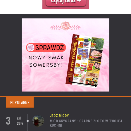
POPULARNE
3
JEDZ MIODY
PAŹ
MIÓD GRYCZANY - CZARNE ZŁOTO W TWOJEJ
2016
KUCHNI