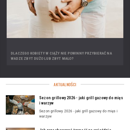
DLACZEGO KOBIETY W CIĄŻY NIE POWINNY PRZYBIERAĆ NA
WADZE ZBYT DUŻO LUB ZBYT MAŁO?
AKTUALNOŚCI
Sezon grillowy 2026 - jaki grill gazowy do mięs
i warzyw
Sezon grillowy 2026 - jaki grill gazowy do mięs i
warzyw