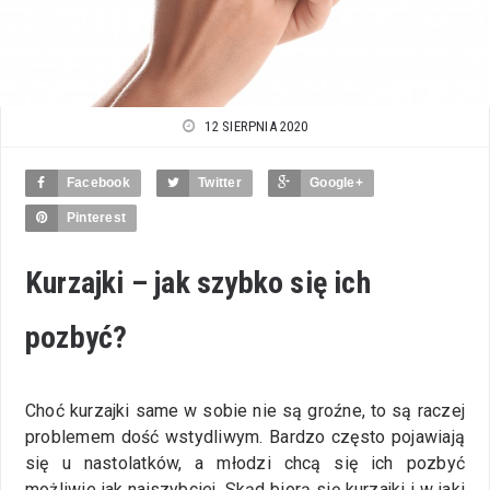
12 SIERPNIA 2020
Facebook
Twitter
Google+
Pinterest
Kurzajki – jak szybko się ich
pozbyć?
Choć kurzajki same w sobie nie są groźne, to są raczej
problemem dość wstydliwym. Bardzo często pojawiają
się u nastolatków, a młodzi chcą się ich pozbyć
możliwie jak najszybciej. Skąd biorą się kurzajki i w jaki