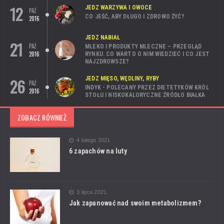
12
JEDZ WARZYWA I OWOCE
PAŹ
CO JEŚĆ, ABY DŁUGO I ZDROWO ŻYĆ?
2016
JEDZ NABIAŁ
21
PAŹ
MLEKO I PRODUKTY MLECZNE – PRZEGLĄD
2016
RYNKU. CO WARTO O NIM WIEDZIEĆ I CO JEST
NAJZDROWSZE?
26
JEDZ MIĘSO, WĘDLINY, RYBY
PAŹ
INDYK - POLECANY PRZEZ DIETETYKÓW KRÓL
2016
STOŁU I NISKOKALORYCZNE ŹRÓDŁO BIAŁKA
ZOBACZ RÓWNIEŻ
4 lutego 2021
6 zapachów na luty
3 lipca 2021
Jak zapanować nad swoim metabolizmem?