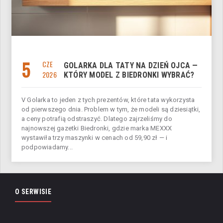
5
CZE
GOLARKA DLA TATY NA DZIEŃ OJCA —
2026
KTÓRY MODEL Z BIEDRONKI WYBRAĆ?
V Golarka to jeden z tych prezentów, które tata wykorzysta
od pierwszego dnia. Problem w tym, że modeli są dziesiątki,
a ceny potrafią odstraszyć. Dlatego zajrzeliśmy do
najnowszej gazetki Biedronki, gdzie marka MEXXX
wystawiła trzy maszynki w cenach od 59,90 zł — i
podpowiadamy...
O SERWISIE