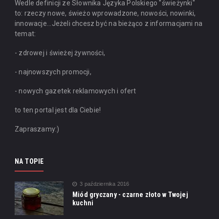
Wedle definicji ze Słownika Języka Polskiego "świeżynki"
to: rzeczy nowe, świeżo wprowadzone, nowości, nowinki,
innowacje...
Jeżeli chcesz być na bieżąco z informacjami na
temat:
- zdrowej i świeżej żywności,
- najnowszych promocji,
- nowych gazetek reklamowych i ofert
to ten portal jest dla Ciebie!
Zapraszamy:)
NA TOPIE
3 października 2016
Miód gryczany - czarne złoto w Twojej
kuchni