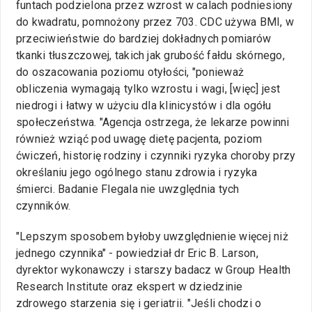
funtach podzielona przez wzrost w calach podniesiony
do kwadratu, pomnożony przez 703. CDC używa BMI, w
przeciwieństwie do bardziej dokładnych pomiarów
tkanki tłuszczowej, takich jak grubość fałdu skórnego,
do oszacowania poziomu otyłości, "ponieważ
obliczenia wymagają tylko wzrostu i wagi, [więc] jest
niedrogi i łatwy w użyciu dla klinicystów i dla ogółu
społeczeństwa. "Agencja ostrzega, że lekarze powinni
również wziąć pod uwagę dietę pacjenta, poziom
ćwiczeń, historię rodziny i czynniki ryzyka choroby przy
określaniu jego ogólnego stanu zdrowia i ryzyka
śmierci. Badanie Flegala nie uwzględnia tych
czynników.
"Lepszym sposobem byłoby uwzględnienie więcej niż
jednego czynnika" - powiedział dr Eric B. Larson,
dyrektor wykonawczy i starszy badacz w Group Health
Research Institute oraz ekspert w dziedzinie
zdrowego starzenia się i geriatrii. "Jeśli chodzi o