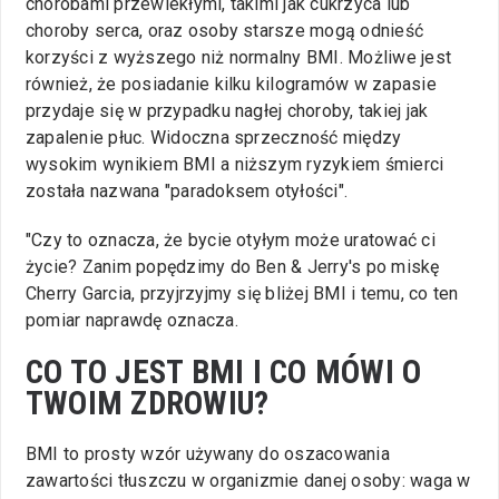
chorobami przewlekłymi, takimi jak cukrzyca lub
choroby serca, oraz osoby starsze mogą odnieść
korzyści z wyższego niż normalny BMI. Możliwe jest
również, że posiadanie kilku kilogramów w zapasie
przydaje się w przypadku nagłej choroby, takiej jak
zapalenie płuc. Widoczna sprzeczność między
wysokim wynikiem BMI a niższym ryzykiem śmierci
została nazwana "paradoksem otyłości".
"Czy to oznacza, że bycie otyłym może uratować ci
życie? Zanim popędzimy do Ben & Jerry's po miskę
Cherry Garcia, przyjrzyjmy się bliżej BMI i temu, co ten
pomiar naprawdę oznacza.
CO TO JEST BMI I CO MÓWI O
TWOIM ZDROWIU?
BMI to prosty wzór używany do oszacowania
zawartości tłuszczu w organizmie danej osoby: waga w