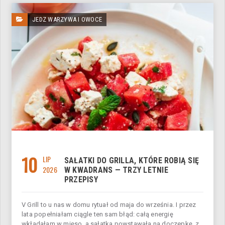
JEDZ WARZYWA I OWOCE
10
LIP
SAŁATKI DO GRILLA, KTÓRE ROBIĄ SIĘ
2026
W KWADRANS — TRZY LETNIE
PRZEPISY
V Grill to u nas w domu rytuał od maja do września. I przez
lata popełniałam ciągle ten sam błąd: całą energię
wkładałam w mięso, a sałatka powstawała na doczepkę, z