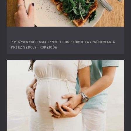
7 POŻYWNYCH I SMACZNYCH POSIŁKÓW DO WYPRÓBOWANIA
PRZEZ SZKOŁY I RODZICÓW