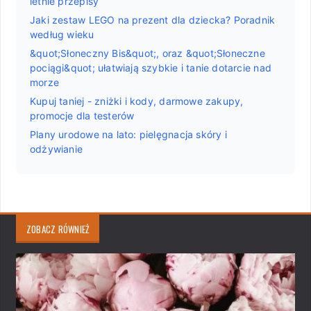
letnie przepisy
Jaki zestaw LEGO na prezent dla dziecka? Poradnik
według wieku
&quot;Słoneczny Bis&quot;, oraz &quot;Słoneczne
pociągi&quot; ułatwiają szybkie i tanie dotarcie nad
morze
Kupuj taniej - zniżki i kody, darmowe zakupy,
promocje dla testerów
Plany urodowe na lato: pielęgnacja skóry i
odżywianie
ZOBACZ RÓWNIEŻ