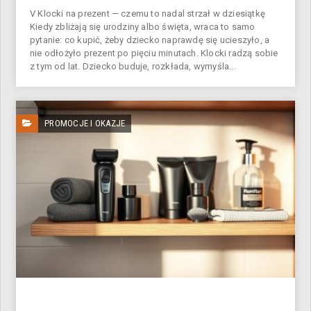
V Klocki na prezent — czemu to nadal strzał w dziesiątkę
Kiedy zbliżają się urodziny albo święta, wraca to samo
pytanie: co kupić, żeby dziecko naprawdę się ucieszyło, a
nie odłożyło prezent po pięciu minutach. Klocki radzą sobie
z tym od lat. Dziecko buduje, rozkłada, wymyśla...
PROMOCJE I OKAZJE