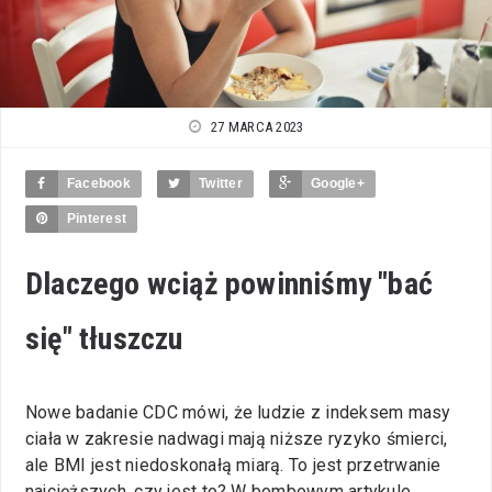
27 MARCA 2023
Facebook
Twitter
Google+
Pinterest
Dlaczego wciąż powinniśmy "bać
się" tłuszczu
Nowe badanie CDC mówi, że ludzie z indeksem masy
ciała w zakresie nadwagi mają niższe ryzyko śmierci,
ale BMI jest niedoskonałą miarą. To jest przetrwanie
najcięższych, czy jest to? W bombowym artykule