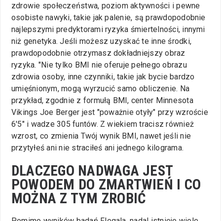
zdrowie społeczeństwa, poziom aktywności i pewne
osobiste nawyki, takie jak palenie, są prawdopodobnie
najlepszymi predyktorami ryzyka śmiertelności, innymi
niż genetyka. Jeśli możesz uzyskać te inne środki,
prawdopodobnie otrzymasz dokładniejszy obraz
ryzyka. "Nie tylko BMI nie oferuje pełnego obrazu
zdrowia osoby, inne czynniki, takie jak bycie bardzo
umięśnionym, mogą wyrzucić samo obliczenie. Na
przykład, zgodnie z formułą BMI, center Minnesota
Vikings Joe Berger jest "poważnie otyły" przy wzroście
6'5" i wadze 305 funtów. Z wiekiem tracisz również
wzrost, co zmienia Twój wynik BMI, nawet jeśli nie
przytyłeś ani nie straciłeś ani jednego kilograma.
DLACZEGO NADWAGA JEST
POWODEM DO ZMARTWIEŃ I CO
MOŻNA Z TYM ZROBIĆ
Pomimo wyników badań Flegala, nadal istnieje wiele