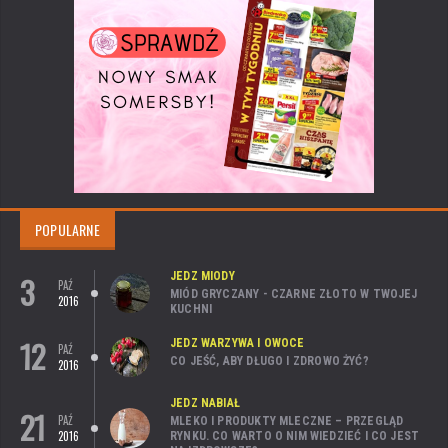
POPULARNE
3
JEDZ MIODY
PAŹ
MIÓD GRYCZANY - CZARNE ZŁOTO W TWOJEJ
2016
KUCHNI
12
JEDZ WARZYWA I OWOCE
PAŹ
CO JEŚĆ, ABY DŁUGO I ZDROWO ŻYĆ?
2016
JEDZ NABIAŁ
21
PAŹ
MLEKO I PRODUKTY MLECZNE – PRZEGLĄD
2016
RYNKU. CO WARTO O NIM WIEDZIEĆ I CO JEST