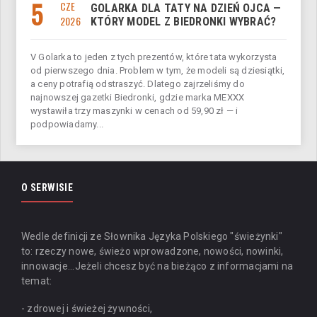
5
CZE
GOLARKA DLA TATY NA DZIEŃ OJCA —
2026
KTÓRY MODEL Z BIEDRONKI WYBRAĆ?
V Golarka to jeden z tych prezentów, które tata wykorzysta
od pierwszego dnia. Problem w tym, że modeli są dziesiątki,
a ceny potrafią odstraszyć. Dlatego zajrzeliśmy do
najnowszej gazetki Biedronki, gdzie marka MEXXX
wystawiła trzy maszynki w cenach od 59,90 zł — i
podpowiadamy...
O SERWISIE
Wedle definicji ze Słownika Języka Polskiego "świeżynki"
to: rzeczy nowe, świeżo wprowadzone, nowości, nowinki,
innowacje...
Jeżeli chcesz być na bieżąco z informacjami na
temat:
- zdrowej i świeżej żywności,