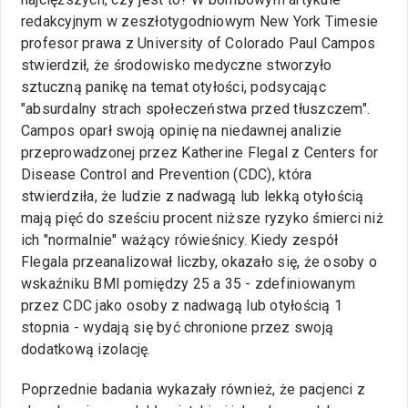
redakcyjnym w zeszłotygodniowym New York Timesie
profesor prawa z University of Colorado Paul Campos
stwierdził, że środowisko medyczne stworzyło
sztuczną panikę na temat otyłości, podsycając
"absurdalny strach społeczeństwa przed tłuszczem".
Campos oparł swoją opinię na niedawnej analizie
przeprowadzonej przez Katherine Flegal z Centers for
Disease Control and Prevention (CDC), która
stwierdziła, że ludzie z nadwagą lub lekką otyłością
mają pięć do sześciu procent niższe ryzyko śmierci niż
ich "normalnie" ważący rówieśnicy. Kiedy zespół
Flegala przeanalizował liczby, okazało się, że osoby o
wskaźniku BMI pomiędzy 25 a 35 - zdefiniowanym
przez CDC jako osoby z nadwagą lub otyłością 1
stopnia - wydają się być chronione przez swoją
dodatkową izolację.
Poprzednie badania wykazały również, że pacjenci z