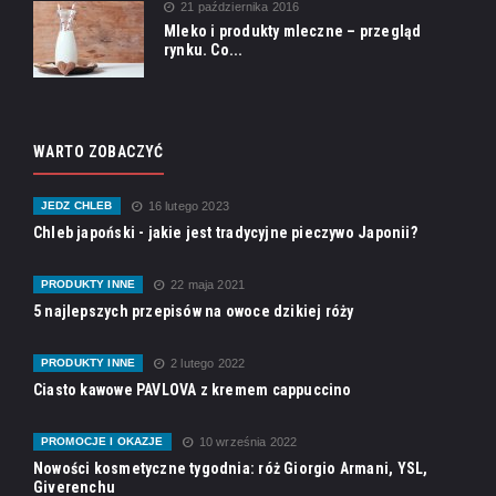
21 października 2016
Mleko i produkty mleczne – przegląd
rynku. Co...
WARTO ZOBACZYĆ
JEDZ CHLEB
16 lutego 2023
Chleb japoński - jakie jest tradycyjne pieczywo Japonii?
PRODUKTY INNE
22 maja 2021
5 najlepszych przepisów na owoce dzikiej róży
PRODUKTY INNE
2 lutego 2022
Ciasto kawowe PAVLOVA z kremem cappuccino
PROMOCJE I OKAZJE
10 września 2022
Nowości kosmetyczne tygodnia: róż Giorgio Armani, YSL,
Giverenchu