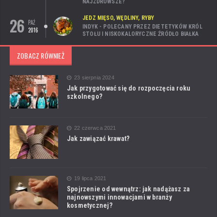
NAJZDROWSZE?
26
JEDZ MIĘSO, WĘDLINY, RYBY
PAŹ
INDYK - POLECANY PRZEZ DIETETYKÓW KRÓL
2016
STOŁU I NISKOKALORYCZNE ŹRÓDŁO BIAŁKA
ZOBACZ RÓWNIEŻ
23 sierpnia 2024
Jak przygotować się do rozpoczęcia roku
szkolnego?
22 czerwca 2021
Jak zawiązać krawat?
19 lipca 2021
Spojrzenie od wewnątrz: jak nadążasz za
najnowszymi innowacjami w branży
kosmetycznej?