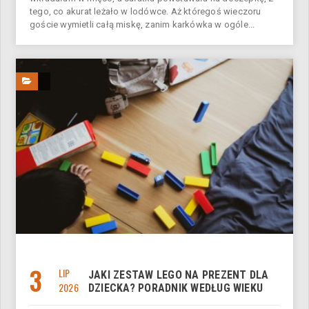
tego, co akurat leżało w lodówce. Aż któregoś wieczoru
goście wymietli całą miskę, zanim karkówka w ogóle...
3
LIP
JAKI ZESTAW LEGO NA PREZENT DLA
2026
DZIECKA? PORADNIK WEDŁUG WIEKU