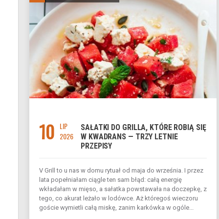
10
LIP
SAŁATKI DO GRILLA, KTÓRE ROBIĄ SIĘ
2026
W KWADRANS — TRZY LETNIE
PRZEPISY
V Grill to u nas w domu rytuał od maja do września. I przez
lata popełniałam ciągle ten sam błąd: całą energię
wkładałam w mięso, a sałatka powstawała na doczepkę, z
tego, co akurat leżało w lodówce. Aż któregoś wieczoru
goście wymietli całą miskę, zanim karkówka w ogóle...