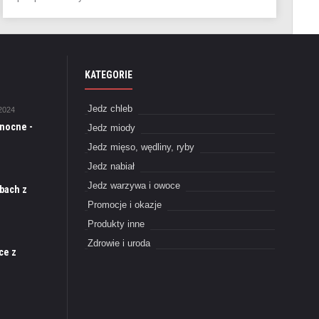
KATEGORIE
Jedz chleb
2024
anocne -
Jedz miody
Jedz mięso, wędliny, ryby
Jedz nabiał
Jedz warzywa i owoce
bach z
Promocje i okazje
Produkty inne
Zdrowie i uroda
ce z