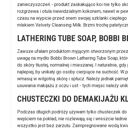
zanieczyszczeń - produkt zaskakująco koi nie tylko skór
rozgrzewa i otula niewidzialnym kokonem, nawet w pew
czasu na wypicie przed snem swojej szklanki ciepłego
mlekiem Velvety Cleansing Milk. Brzmi trochę patetycznie
LATHERING TUBE SOAP, BOBBI 
Zawsze ufałam produktom myjącym stworzonym przez m
uwagę na mydło Bobbi Brown Lathering Tube Soap, które
do skóry tłustej, normalnej i mieszanej. I naturalnie, g
najlepiej, by unikały go osoby cierpiące na suchość. W 
wmasuj w wilgotną skórę i spłucz. Należy jednak pamięt
usuwania makijażu z oczu i ust - tych miejsc należy unik
CHUSTECZKI DO DEMAKIJAŻU K
Podczas długich podróży używam tylko chusteczek do 
wejściem na pokład, nie rozlewają się i wreszcie ładnie
wszystko jest bez zarzutu. Zaimpregnowane wodą kwia