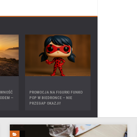
YWNOŚĆ
PROMOCJA NA FIGURKI FUNKO
ODEM —
POP W BIEDRONCE – NIE
PRZEGAP OKAZJI!