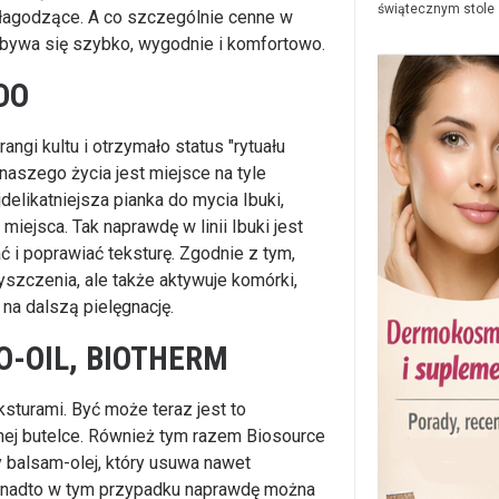
świątecznym stole
 łagodzące. A co szczególnie cenne w
bywa się szybko, wygodnie i komfortowo.
DO
ngi kultu i otrzymało status "rytuału
naszego życia jest miejsce na tyle
jdelikatniejsza pianka do mycia Ibuki,
iejsca. Tak naprawdę w linii Ibuki jest
 i poprawiać teksturę. Zgodnie z tym,
szczenia, ale także aktywuje komórki,
na dalszą pielęgnację.
O-OIL, BIOTHERM
sturami. Być może teraz jest to
nej butelce. Również tym razem Biosource
y balsam-olej, który usuwa nawet
onadto w tym przypadku naprawdę można