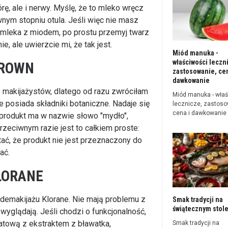
ę, ale i nerwy. Myślę, że to mleko wręcz
nym stopniu otula. Jeśli więc nie masz
 mleka z miodem, po prostu przemyj twarz
, ale uwierzcie mi, że tak jest.
Miód manuka -
właściwości leczn
BROWN
zastosowanie, cen
dawkowanie
akijażystów, dlatego od razu zwróciłam
Miód manuka - właś
 posiada składniki botaniczne. Nadaje się
lecznicze, zastoso
cena i dawkowanie
dy produkt ma w nazwie słowo "mydło",
przeciwnym razie jest to całkiem proste:
ać, że produkt nie jest przeznaczony do
ać.
LORANE
demakijażu Klorane. Nie mają problemu z
Smak tradycji na
świątecznym stol
 wyglądają. Jeśli chodzi o funkcjonalność,
tową z ekstraktem z bławatka,
Smak tradycji na