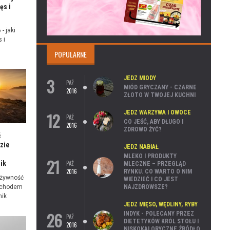
ęs i
- jaki
 i
POPULARNE
3
JEDZ MIODY
PAŹ
MIÓD GRYCZANY - CZARNE
2016
ZŁOTO W TWOJEJ KUCHNI
12
JEDZ WARZYWA I OWOCE
PAŹ
CO JEŚĆ, ABY DŁUGO I
2016
ZDROWO ŻYĆ?
ć
zie
JEDZ NABIAŁ
MLEKO I PRODUKTY
21
PAŹ
ik
MLECZNE – PRZEGLĄD
2016
RYNKU. CO WARTO O NIM
 żywność
WIEDZIEĆ I CO JEST
NAJZDROWSZE?
ochodem
nik
JEDZ MIĘSO, WĘDLINY, RYBY
26
INDYK - POLECANY PRZEZ
PAŹ
DIETETYKÓW KRÓL STOŁU I
2016
NISKOKALORYCZNE ŹRÓDŁO