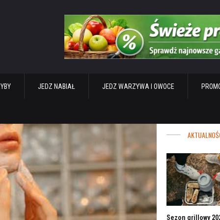
RYBY
JEDZ NABIAŁ
JEDZ WARZYWA I OWOCE
PROMO
AKTUALNOŚ
Sezon grillowy 202