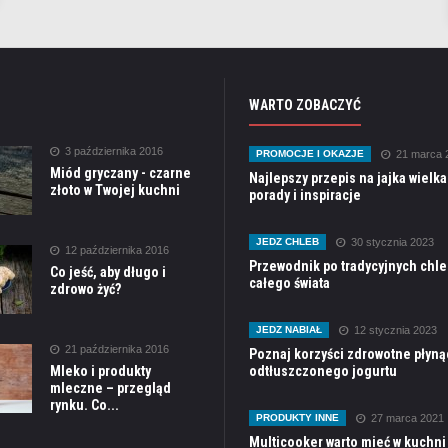
WARTO ZOBACZYĆ
3 października 2016
PROMOCJE I OKAZJE
21 marca 
Miód gryczany - czarne
Najlepszy przepis na jajka wielk
złoto w Twojej kuchni
porady i inspiracje
JEDZ CHLEB
30 stycznia 2023
12 października 2016
Przewodnik po tradycyjnych chle
Co jeść, aby długo i
całego świata
zdrowo żyć?
JEDZ NABIAŁ
12 stycznia 2023
21 października 2016
Poznaj korzyści zdrowotne płyną
Mleko i produkty
odtłuszczonego jogurtu
mleczne – przegląd
rynku. Co...
PRODUKTY INNE
27 marca 2021
Multicooker warto mieć w kuchni