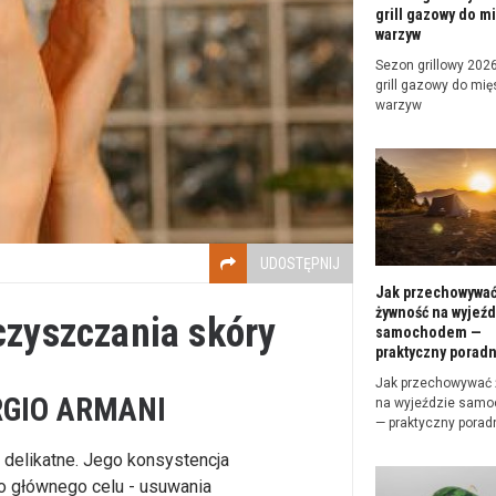
grill gazowy do mi
warzyw
Sezon grillowy 2026 
grill gazowy do mięs
warzyw
UDOSTĘPNIJ
Jak przechowywa
żywność na wyjeźd
czyszczania skóry
samochodem —
praktyczny poradn
Jak przechowywać
RGIO ARMANI
na wyjeździe sam
— praktyczny porad
o delikatne. Jego konsystencja
o głównego celu - usuwania