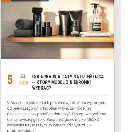
5
CZE
GOLARKA DLA TATY NA DZIEŃ OJCA
2026
— KTÓRY MODEL Z BIEDRONKI
WYBRAĆ?
V Golarka to jeden z tych prezentów, które tata wykorzysta
od pierwszego dnia. Problem w tym, że modeli są
dziesiątki, a ceny potrafią odstraszyć. Dlatego zajrzeliśmy
do najnowszej gazetki Biedronki, gdzie marka MEXXX
wystawiła trzy maszynki w cenach od 59,90 zł — i
podpowiadamy...