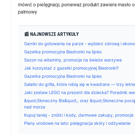
mówić o pielęgnacji, ponieważ produkt zawiera masło ol
palmowy.
📰 NAJNOWSZE ARTYKUŁY
Garnki do gotowania na parze - wybierz zdrową i ekon
Gazetka promocyjna Biedronki na lipiec
Sezon na witaminy, promocje na świeże warzywa
Jak korzystać z gazetki promocyjnej Biedronki?
Gazetka promocyjna Biedronki na lipiec
Sałatki do grilla, które robią się w kwadrans — trzy letn
Jaki zestaw LEGO na prezent dla dziecka? Poradnik we
&quot;Słoneczny Bis&quot;, oraz &quot;Słoneczne pociągi
nad morze
Kupuj taniej - zniżki i kody, darmowe zakupy, promocje 
Plany urodowe na lato: pielęgnacja skóry i odżywianie