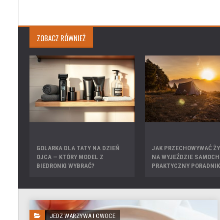
ZOBACZ RÓWNIEŻ
GOLARKA DLA TATY NA DZIEŃ
JAK PRZECHOWYWAĆ Ż
OJCA — KTÓRY MODEL Z
NA WYJEŹDZIE SAMOCH
BIEDRONKI WYBRAĆ?
PRAKTYCZNY PORADNIK
JEDZ WARZYWA I OWOCE