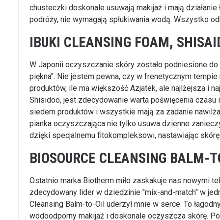
chusteczki doskonale usuwają makijaż i mają działanie
podróży, nie wymagają spłukiwania wodą. Wszystko od
IBUKI CLEANSING FOAM, SHISAI
W Japonii oczyszczanie skóry zostało podniesione do ra
piękna". Nie jestem pewna, czy w frenetycznym tempie 
produktów, ile ma większość Azjatek, ale najlżejsza i na
Shisidoo, jest zdecydowanie warta poświęcenia czasu i m
siedem produktów i wszystkie mają za zadanie nawilżać
pianka oczyszczająca nie tylko usuwa dzienne zanieczy
dzięki specjalnemu fitokompleksowi, nastawiając skórę 
BIOSOURCE CLEANSING BALM-T
Ostatnio marka Biotherm miło zaskakuje nas nowymi tek
zdecydowany lider w dziedzinie "mix-and-match" w jed
Cleansing Balm-to-Oil uderzył mnie w serce. To łagodn
wodoodporny makijaż i doskonale oczyszcza skórę. P