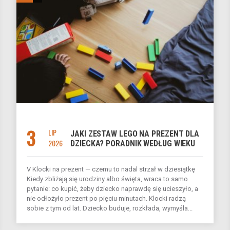
3
LIP
JAKI ZESTAW LEGO NA PREZENT DLA
2026
DZIECKA? PORADNIK WEDŁUG WIEKU
V Klocki na prezent — czemu to nadal strzał w dziesiątkę
Kiedy zbliżają się urodziny albo święta, wraca to samo
pytanie: co kupić, żeby dziecko naprawdę się ucieszyło, a
nie odłożyło prezent po pięciu minutach. Klocki radzą
sobie z tym od lat. Dziecko buduje, rozkłada, wymyśla...