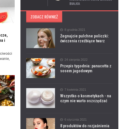
BIAŁKA
ZOBACZ RÓWNIEŻ
8 grudnia 2021
icze,
Żegnajcie pulchne policzki:
a i
ćwiczenia rzeźbiące twarz
ciwości
wanie,
24 sierpnia 2022
Przepis tygodnia: panacotta z
sosem jagodowym
7 kwietnia 2021
Wszystko o kosmetykach - na
czym nie warto oszczędzać
e
6 stycznia 2021
8 produktów do rozjaśnienia