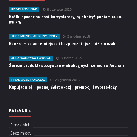
PRODUKTY INNE
8 czerwca 2023
Krótki spacer po posiłku wystarczy, by obniżyć poziom cukru
we krwi
JEDZ MIĘSO, WĘDLINY, RYBY
2 grudnia 2016
Kaczka – szlachetniejsza i bezpieczniejsza niż kurczak
JEDZ WARZYWA I OWOCE
8 marca 2025
Świeże produkty spożywcze w atrakcyjnych cenach w Auchan
PROMOCJE I OKAZJE
28 grudnia 2016
Kupuj taniej – poznaj świat okazji, promocji i wyprzedaży
KATEGORIE
Jedz chleb
Jedz miody