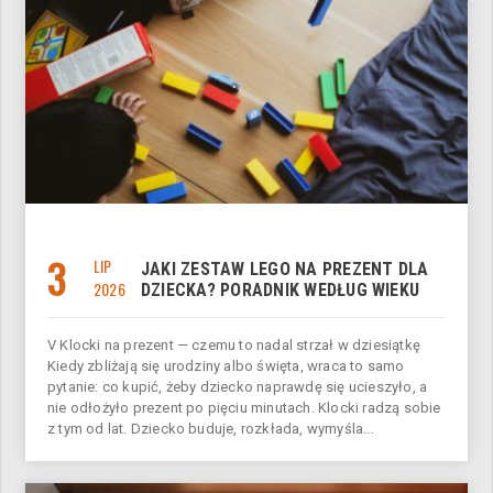
3
LIP
JAKI ZESTAW LEGO NA PREZENT DLA
2026
DZIECKA? PORADNIK WEDŁUG WIEKU
V Klocki na prezent — czemu to nadal strzał w dziesiątkę
Kiedy zbliżają się urodziny albo święta, wraca to samo
pytanie: co kupić, żeby dziecko naprawdę się ucieszyło, a
nie odłożyło prezent po pięciu minutach. Klocki radzą sobie
z tym od lat. Dziecko buduje, rozkłada, wymyśla...