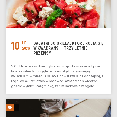
10
LIP
SAŁATKI DO GRILLA, KTÓRE ROBIĄ SIĘ
2026
W KWADRANS — TRZY LETNIE
PRZEPISY
V Grill to u nas w domu rytuał od maja do września. I przez
lata popełniałam ciągle ten sam błąd: całą energię
wkładałam w mięso, a sałatka powstawała na doczepkę, z
tego, co akurat leżało w lodówce. Aż któregoś wieczoru
goście wymietli całą miskę, zanim karkówka w ogóle...