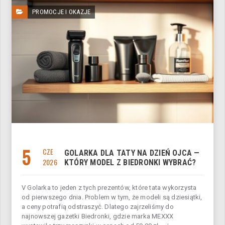
PROMOCJE I OKAZJE
5
CZE
GOLARKA DLA TATY NA DZIEŃ OJCA —
2026
KTÓRY MODEL Z BIEDRONKI WYBRAĆ?
V Golarka to jeden z tych prezentów, które tata wykorzysta
od pierwszego dnia. Problem w tym, że modeli są dziesiątki,
a ceny potrafią odstraszyć. Dlatego zajrzeliśmy do
najnowszej gazetki Biedronki, gdzie marka MEXXX