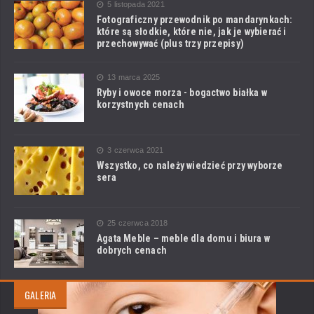
5 listopada 2021
Fotograficzny przewodnik po mandarynkach:
które są słodkie, które nie, jak je wybierać i
przechowywać (plus trzy przepisy)
13 marca 2025
Ryby i owoce morza - bogactwo białka w
korzystnych cenach
3 czerwca 2021
Wszystko, co należy wiedzieć przy wyborze
sera
25 czerwca 2018
Agata Meble – meble dla domu i biura w
dobrych cenach
GALERIA