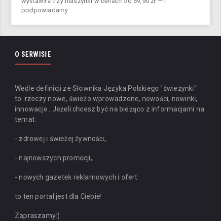
wystawiła trzy maszynki w cenach od 59,90 zł — i
podpowiadamy...
O SERWISIE
Wedle definicji ze Słownika Języka Polskiego "świeżynki"
to: rzeczy nowe, świeżo wprowadzone, nowości, nowinki,
innowacje...
Jeżeli chcesz być na bieżąco z informacjami na
temat:
- zdrowej i świeżej żywności,
- najnowszych promocji,
- nowych gazetek reklamowych i ofert
to ten portal jest dla Ciebie!
Zapraszamy:)