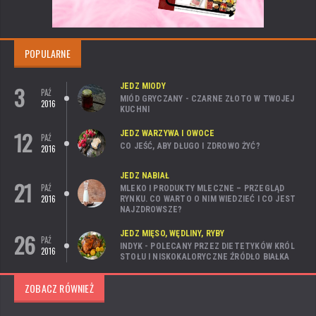
POPULARNE
3
JEDZ MIODY
PAŹ
MIÓD GRYCZANY - CZARNE ZŁOTO W TWOJEJ
2016
KUCHNI
12
JEDZ WARZYWA I OWOCE
PAŹ
CO JEŚĆ, ABY DŁUGO I ZDROWO ŻYĆ?
2016
JEDZ NABIAŁ
21
PAŹ
MLEKO I PRODUKTY MLECZNE – PRZEGLĄD
2016
RYNKU. CO WARTO O NIM WIEDZIEĆ I CO JEST
NAJZDROWSZE?
26
JEDZ MIĘSO, WĘDLINY, RYBY
PAŹ
INDYK - POLECANY PRZEZ DIETETYKÓW KRÓL
2016
STOŁU I NISKOKALORYCZNE ŹRÓDŁO BIAŁKA
ZOBACZ RÓWNIEŻ