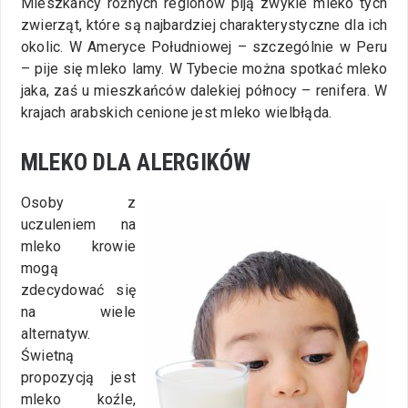
Mieszkańcy różnych regionów piją zwykle mleko tych
zwierząt, które są najbardziej charakterystyczne dla ich
okolic. W Ameryce Południowej – szczególnie w Peru
– pije się mleko lamy. W Tybecie można spotkać mleko
jaka, zaś u mieszkańców dalekiej północy – renifera. W
krajach arabskich cenione jest mleko wielbłąda.
MLEKO DLA ALERGIKÓW
Osoby z
uczuleniem na
mleko krowie
mogą
zdecydować się
na wiele
alternatyw.
Świetną
propozycją jest
mleko koźle,