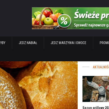
RYBY
JEDZ NABIAŁ
JEDZ WARZYWA I OWOCE
PROMO
AKTUALNOŚ
Sezon grillowy 202