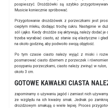
pospieszyć. Drożdżówki są szybko przygotowywane,
Musicie koniecznie spróbować.
Przygotowanie drożdżówek z porzeczkami jest prost
ciepłym mleku, dodając trochę cukru. Następnie w du
sól i jajko. Kiedy drożdże się aktywują, należy dodać j
trzeba wyrabiać ciasto, aż stanie się elastyczne i gła
na około godzinę, aby podwoiło swoją objętość.
Po tym czasie ciasto należy wyjąć z miski i rozw
posmarować ciasto dżemem z porzeczek i równomiern
posypaniu porzeczkami, ciasto należy zwinąć w rulon, 
około 3 cm.
GOTOWE KAWAŁKI CIASTA NALE
zapominamy o używaniu jagód i zamiast nich używamy
ze względu na ich kwaśny smak. Jednak po zamknięc
drożdżowym smakują o wiele lepiej. Proces przygotow