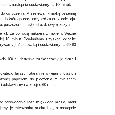
uszczą, następnie odstawiamy na 10 minut.
 do ostudzenia. Przesiewamy mąkę pszenną
e, do którego dodajemy żółtka oraz całe jaja.
rozpuszczone masło i drożdżowy rozczyn.
nie lub za pomocą miksera z hakiem. Ważne
iej 10 minut. Powinniśmy uzyskać jednolite
ykrywamy je ściereczką i odstawiamy na 60-90
oło 100 g. Następnie rozpłaszczamy je dłonią i
.
itego farszu. Starannie sklejamy ciasto i
ożonej papierem do pieczenia, z miejscem
i odstawiamy na kolejne 60 minut.
c odpowiednią ilość miękkiego masła, mąki
jemy je mieszanką mleka i jaj, a następnie