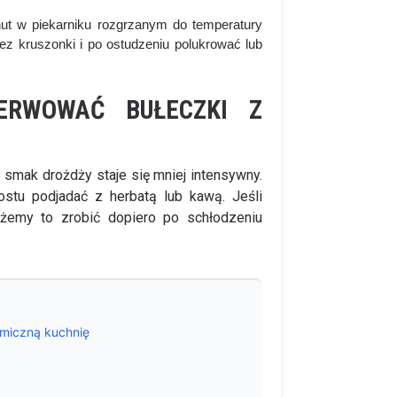
ut w piekarniku rozgrzanym do temperatury
z kruszonki i po ostudzeniu polukrować lub
ERWOWAĆ BUŁECZKI Z
 smak drożdży staje się mniej intensywny.
stu podjadać z herbatą lub kawą. Jeśli
emy to zrobić dopiero po schłodzeniu
omiczną kuchnię