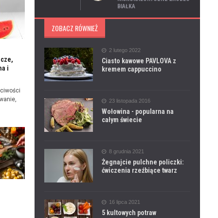
BIAŁKA
ZOBACZ RÓWNIEŻ
2 lutego 2022
icze,
Ciasto kawowe PAVLOVA z
a i
kremem cappuccino
ciwości
wanie,
23 listopada 2016
Wołowina - popularna na
całym świecie
8 grudnia 2021
Żegnajcie pulchne policzki:
ćwiczenia rzeźbiące twarz
e
16 lipca 2021
5 kultowych potraw