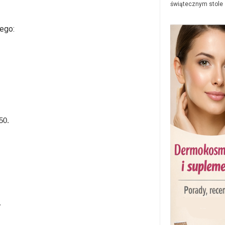
świątecznym stole
ego:
50.
.