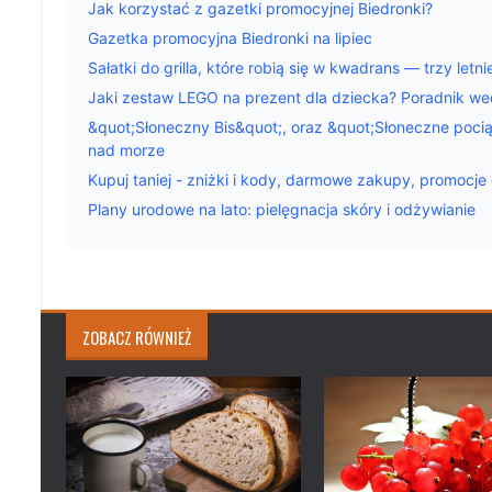
Jak korzystać z gazetki promocyjnej Biedronki?
Gazetka promocyjna Biedronki na lipiec
Sałatki do grilla, które robią się w kwadrans — trzy letn
Jaki zestaw LEGO na prezent dla dziecka? Poradnik we
&quot;Słoneczny Bis&quot;, oraz &quot;Słoneczne pociągi
nad morze
Kupuj taniej - zniżki i kody, darmowe zakupy, promocje 
Plany urodowe na lato: pielęgnacja skóry i odżywianie
ZOBACZ RÓWNIEŻ