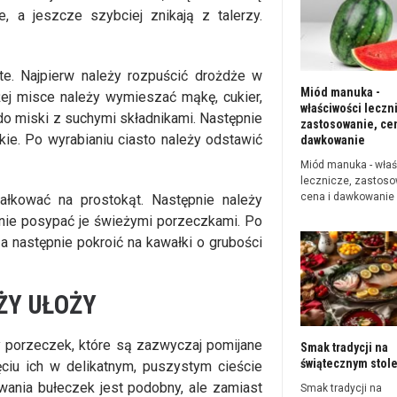
 a jeszcze szybciej znikają z talerzy.
e. Najpierw należy rozpuścić drożdże w
Miód manuka -
żej misce należy wymieszać mąkę, cukier,
właściwości leczn
e do miski z suchymi składnikami. Następnie
zastosowanie, cen
dkie. Po wyrabianiu ciasto należy odstawić
dawkowanie
Miód manuka - właś
lecznicze, zastoso
cena i dawkowanie
ałkować na prostokąt. Następnie należy
ie posypać je świeżymi porzeczkami. Po
a następnie pokroić na kawałki o grubości
ŻY UŁOŻY
 porzeczek, które są zazwyczaj pomijane
Smak tradycji na
świątecznym stol
iu ich w delikatnym, puszystym cieście
ania bułeczek jest podobny, ale zamiast
Smak tradycji na