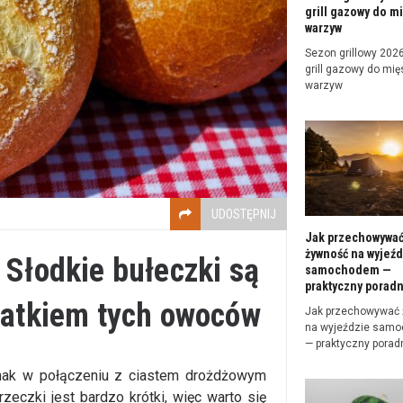
grill gazowy do mi
warzyw
Sezon grillowy 2026 
grill gazowy do mięs
warzyw
UDOSTĘPNIJ
Jak przechowywa
żywność na wyjeźd
 Słodkie bułeczki są
samochodem —
praktyczny poradn
datkiem tych owoców
Jak przechowywać
na wyjeździe sam
— praktyczny porad
dnak w połączeniu z ciastem drożdżowym
eczki jest bardzo krótki, więc warto się