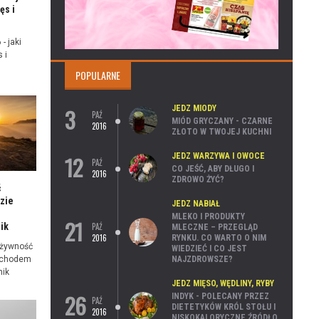
ęs i
- jaki
 i
POPULARNE
3
JEDZ MIODY
PAŹ
MIÓD GRYCZANY - CZARNE
2016
ZŁOTO W TWOJEJ KUCHNI
12
JEDZ WARZYWA I OWOCE
PAŹ
CO JEŚĆ, ABY DŁUGO I
2016
ZDROWO ŻYĆ?
ć
zie
JEDZ NABIAŁ
MLEKO I PRODUKTY
21
PAŹ
ik
MLECZNE – PRZEGLĄD
2016
RYNKU. CO WARTO O NIM
 żywność
WIEDZIEĆ I CO JEST
NAJZDROWSZE?
ochodem
nik
JEDZ MIĘSO, WĘDLINY, RYBY
26
INDYK - POLECANY PRZEZ
PAŹ
DIETETYKÓW KRÓL STOŁU I
2016
NISKOKALORYCZNE ŹRÓDŁO