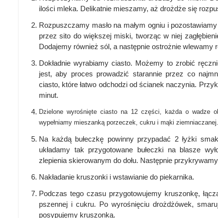
ilości mleka. Delikatnie mieszamy, aż drożdże się rozp
Rozpuszczamy masło na małym ogniu i pozostawiamy
przez sito do większej miski, tworząc w niej zagłębieni
Dodajemy również sól, a następnie ostrożnie wlewamy 
Dokładnie wyrabiamy ciasto. Możemy to zrobić ręcz
jest, aby proces prowadzić starannie przez co najmn
ciasto, które łatwo odchodzi od ścianek naczynia. Prz
minut.
Dzielone wyrośnięte ciasto na 12 części, każda o wadze ok
wypełniamy mieszanką porzeczek, cukru i mąki ziemniaczanej
Na każdą bułeczkę powinny przypadać 2 łyżki smakow
układamy tak przygotowane bułeczki na blasze wył
zlepienia skierowanym do dołu. Następnie przykrywamy 
Nakładanie kruszonki i wstawianie do piekarnika.
Podczas tego czasu przygotowujemy kruszonkę, łączą
pszennej i cukru. Po wyrośnięciu drożdżówek, smaru
posypujemy kruszonką.