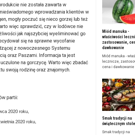
produkcie nie została zawarta w
i nieświadomego wprowadzania klientów w
en, mogły poczuć się nieco gorzej lub też
rto więc sprawdzić, czy w lodówce nie
Miód manuka -
żliwości jak najszybciej wyeliminować go
właściwości leczn
decydował się na sprawne wycofanie
zastosowanie, cen
dawkowanie
hodzącej z nowoczesnego Systemu
 oraz Paszami. Informacja ta jest
Miód manuka - właś
lecznicze, zastoso
ą uczulone na gorczycę. Warto więc zbadać
cena i dawkowanie
tu swoją rodzinę oraz znajomych.
w partii:
rwca 2020 roku,
Smak tradycji na
wietnia 2020 roku,
świątecznym stol
Smak tradycji na