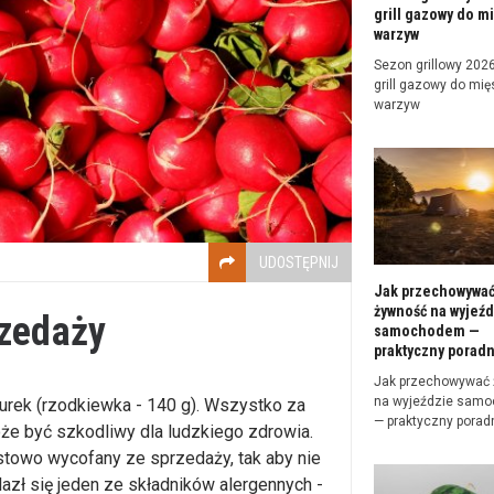
grill gazowy do mi
warzyw
Sezon grillowy 2026 
grill gazowy do mięs
warzyw
UDOSTĘPNIJ
Jak przechowywa
żywność na wyjeźd
rzedaży
samochodem —
praktyczny poradn
Jak przechowywać
na wyjeździe sam
urek (rzodkiewka - 140 g). Wszystko za
— praktyczny porad
że być szkodliwy dla ludzkiego zdrowia.
towo wycofany ze sprzedaży, tak aby nie
azł się jeden ze składników alergennych -