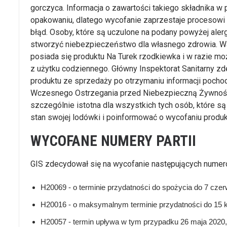
gorczyca. Informacja o zawartości takiego składnika w 
opakowaniu, dlatego wycofanie zaprzestaje procesow
błąd. Osoby, które są uczulone na podany powyżej alerg
stworzyć niebezpieczeństwo dla własnego zdrowia. Wa
posiada się produktu Na Turek rzodkiewka i w razie mo
z użytku codziennego. Główny Inspektorat Sanitarny z
produktu ze sprzedaży po otrzymaniu informacji poc
Wczesnego Ostrzegania przed Niebezpieczną Żywnością
szczególnie istotna dla wszystkich tych osób, które s
stan swojej lodówki i poinformować o wycofaniu produk
WYCOFANE NUMERY PARTII
GIS zdecydował się na wycofanie następujących numeró
H20069 - o terminie przydatności do spożycia do 7 cze
H20016 - o maksymalnym terminie przydatności do 15 k
H20057 - termin upływa w tym przypadku 26 maja 2020,