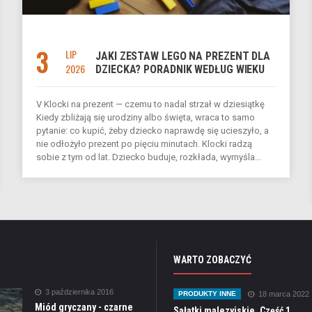
3
LIP
JAKI ZESTAW LEGO NA PREZENT DLA
2026
DZIECKA? PORADNIK WEDŁUG WIEKU
V Klocki na prezent — czemu to nadal strzał w dziesiątkę
Kiedy zbliżają się urodziny albo święta, wraca to samo
pytanie: co kupić, żeby dziecko naprawdę się ucieszyło, a
nie odłożyło prezent po pięciu minutach. Klocki radzą
sobie z tym od lat. Dziecko buduje, rozkłada, wymyśla...
WARTO ZOBACZYĆ
3 października 2016
PRODUKTY INNE
18 marca 2022
Miód gryczany - czarne
Sałatki malezyjskie. Część 1