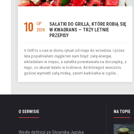
10
LIP
SAŁATKI DO GRILLA, KTÓRE ROBIĄ SIĘ
2026
W KWADRANS — TRZY LETNIE
PRZEPISY
V Grill to u nas w domu rytuał od maja do września. I przez
lata popełniałam ciągle ten sam błąd: całą energię
wkładałam w mięso, a sałatka powstawała na doczepkę, z
tego, co akurat leżało w lodówce. Aż któregoś wieczoru
goście wymietli całą miskę, zanim karkówka w ogóle...
O SERWISIE
NA TOPIE
Wedle definicji ze Słownika Języka