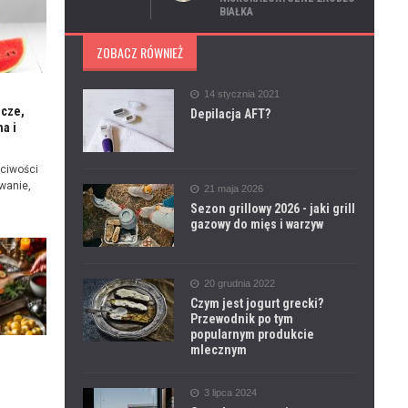
BIAŁKA
ZOBACZ RÓWNIEŻ
14 stycznia 2021
icze,
Depilacja AFT?
a i
ciwości
wanie,
21 maja 2026
Sezon grillowy 2026 - jaki grill
gazowy do mięs i warzyw
20 grudnia 2022
Czym jest jogurt grecki?
Przewodnik po tym
popularnym produkcie
mlecznym
e
3 lipca 2024