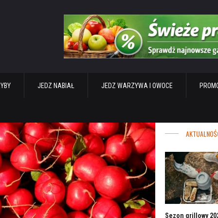
RYBY
JEDZ NABIAŁ
JEDZ WARZYWA I OWOCE
PROMO
AKTUALNOŚ
Sezon grillowy 202