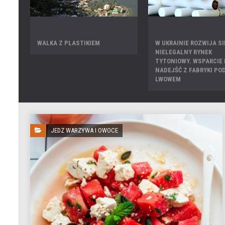
WALKA Z PLASTIKIEM
W UKRAINIE ROZWIJA SI
NIELEGALNY RYNEK
TYTONIOWY. WSPARCIE
NADEJŚĆ Z FABRYKI PO
LWOWEM
JEDZ WARZYWA I OWOCE