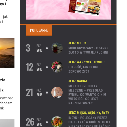
ęs i
- jaki
 i
POPULARNE
3
JEDZ MIODY
PAŹ
MIÓD GRYCZANY - CZARNE
2016
ZŁOTO W TWOJEJ KUCHNI
12
JEDZ WARZYWA I OWOCE
PAŹ
CO JEŚĆ, ABY DŁUGO I
2016
ZDROWO ŻYĆ?
ć
zie
JEDZ NABIAŁ
MLEKO I PRODUKTY
21
PAŹ
ik
MLECZNE – PRZEGLĄD
2016
RYNKU. CO WARTO O NIM
 żywność
WIEDZIEĆ I CO JEST
NAJZDROWSZE?
ochodem
nik
JEDZ MIĘSO, WĘDLINY, RYBY
26
INDYK - POLECANY PRZEZ
PAŹ
DIETETYKÓW KRÓL STOŁU I
2016
NISKOKALORYCZNE ŹRÓDŁO