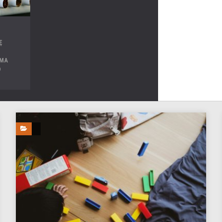
Ę
 MA
D