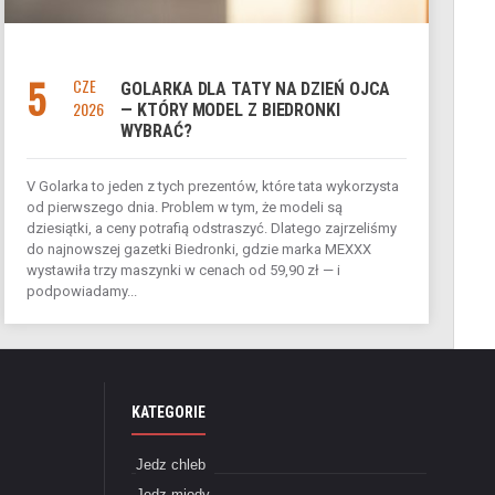
5
CZE
GOLARKA DLA TATY NA DZIEŃ OJCA
2026
— KTÓRY MODEL Z BIEDRONKI
WYBRAĆ?
V Golarka to jeden z tych prezentów, które tata wykorzysta
od pierwszego dnia. Problem w tym, że modeli są
dziesiątki, a ceny potrafią odstraszyć. Dlatego zajrzeliśmy
do najnowszej gazetki Biedronki, gdzie marka MEXXX
wystawiła trzy maszynki w cenach od 59,90 zł — i
podpowiadamy...
KATEGORIE
Jedz chleb
Jedz miody