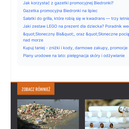
Jak korzystać z gazetki promocyjnej Biedronki?
Gazetka promocyjna Biedronki na lipiec
Sałatki do grilla, które robią się w kwadrans — trzy letn
Jaki zestaw LEGO na prezent dla dziecka? Poradnik we
&quot;Słoneczny Bis&quot;, oraz &quot;Słoneczne pociągi
nad morze
Kupuj taniej - zniżki i kody, darmowe zakupy, promocje 
Plany urodowe na lato: pielęgnacja skóry i odżywianie
ZOBACZ RÓWNIEŻ