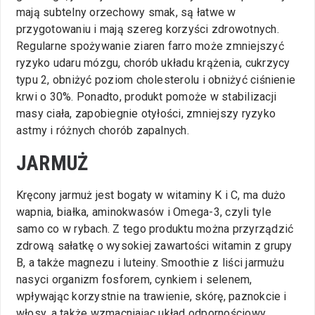
mają subtelny orzechowy smak, są łatwe w
przygotowaniu i mają szereg korzyści zdrowotnych.
Regularne spożywanie ziaren farro może zmniejszyć
ryzyko udaru mózgu, chorób układu krążenia, cukrzycy
typu 2, obniżyć poziom cholesterolu i obniżyć ciśnienie
krwi o 30%. Ponadto, produkt pomoże w stabilizacji
masy ciała, zapobiegnie otyłości, zmniejszy ryzyko
astmy i różnych chorób zapalnych.
JARMUŻ
Kręcony jarmuż jest bogaty w witaminy K i C, ma dużo
wapnia, białka, aminokwasów i Omega-3, czyli tyle
samo co w rybach. Z tego produktu można przyrządzić
zdrową sałatkę o wysokiej zawartości witamin z grupy
B, a także magnezu i luteiny. Smoothie z liści jarmużu
nasyci organizm fosforem, cynkiem i selenem,
wpływając korzystnie na trawienie, skórę, paznokcie i
włosy, a także wzmacniając układ odpornościowy.