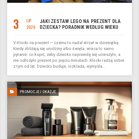
3
LIP
JAKI ZESTAW LEGO NA PREZENT DLA
2026
DZIECKA? PORADNIK WEDŁUG WIEKU
V Klocki na prezent — czemu to nadal strzał w dziesiątkę
Kiedy zbliżają się urodziny albo święta, wraca to samo
pytanie: co kupić, żeby dziecko naprawdę się ucieszyło, a
nie odłożyło prezent po pięciu minutach. Klocki radzą sobie
z tym od lat. Dziecko buduje, rozkłada, wymyśla...
PROMOCJE I OKAZJE