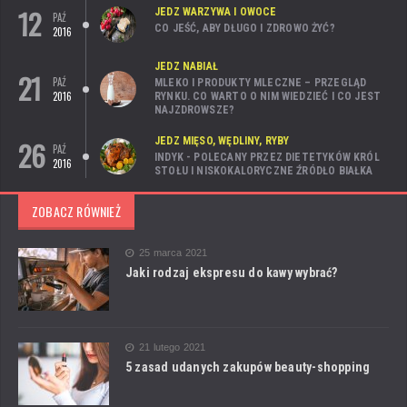
12
JEDZ WARZYWA I OWOCE
PAŹ
CO JEŚĆ, ABY DŁUGO I ZDROWO ŻYĆ?
2016
JEDZ NABIAŁ
21
PAŹ
MLEKO I PRODUKTY MLECZNE – PRZEGLĄD
2016
RYNKU. CO WARTO O NIM WIEDZIEĆ I CO JEST
NAJZDROWSZE?
26
JEDZ MIĘSO, WĘDLINY, RYBY
PAŹ
INDYK - POLECANY PRZEZ DIETETYKÓW KRÓL
2016
STOŁU I NISKOKALORYCZNE ŹRÓDŁO BIAŁKA
ZOBACZ RÓWNIEŻ
25 marca 2021
Jaki rodzaj ekspresu do kawy wybrać?
21 lutego 2021
5 zasad udanych zakupów beauty-shopping