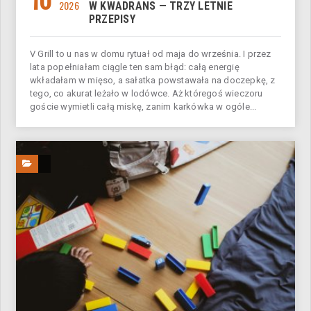
2026
W KWADRANS — TRZY LETNIE
PRZEPISY
V Grill to u nas w domu rytuał od maja do września. I przez
lata popełniałam ciągle ten sam błąd: całą energię
wkładałam w mięso, a sałatka powstawała na doczepkę, z
tego, co akurat leżało w lodówce. Aż któregoś wieczoru
goście wymietli całą miskę, zanim karkówka w ogóle...