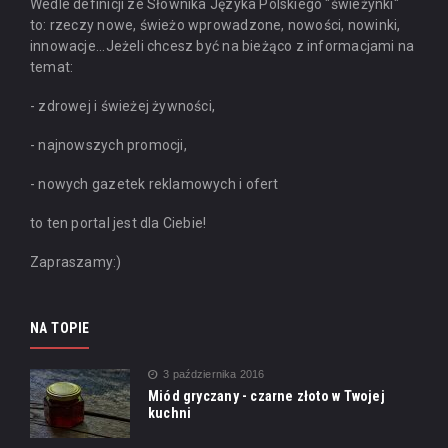
Wedle definicji ze Słownika Języka Polskiego "świeżynki"
to: rzeczy nowe, świeżo wprowadzone, nowości, nowinki,
innowacje...
Jeżeli chcesz być na bieżąco z informacjami na
temat:
- zdrowej i świeżej żywności,
- najnowszych promocji,
- nowych gazetek reklamowych i ofert
to ten portal jest dla Ciebie!
Zapraszamy:)
NA TOPIE
3 października 2016
Miód gryczany - czarne złoto w Twojej
kuchni