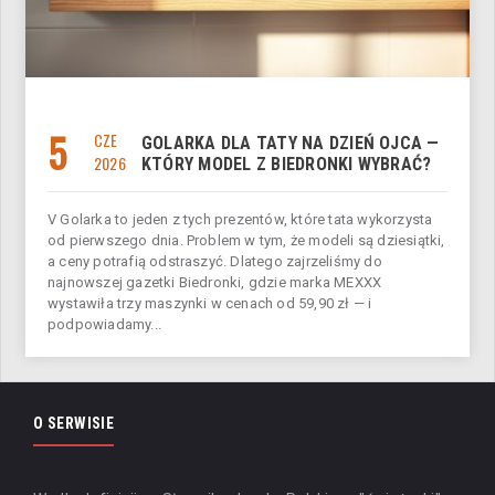
5
CZE
GOLARKA DLA TATY NA DZIEŃ OJCA —
2026
KTÓRY MODEL Z BIEDRONKI WYBRAĆ?
V Golarka to jeden z tych prezentów, które tata wykorzysta
od pierwszego dnia. Problem w tym, że modeli są dziesiątki,
a ceny potrafią odstraszyć. Dlatego zajrzeliśmy do
najnowszej gazetki Biedronki, gdzie marka MEXXX
wystawiła trzy maszynki w cenach od 59,90 zł — i
podpowiadamy...
O SERWISIE