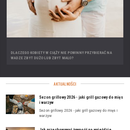
DLACZEGO KOBIETY W CIĄŻY NIE POWINNY PRZYBIERAĆ NA
WADZE ZBYT DUŻO LUB ZBYT MAŁO?
AKTUALNOŚCI
Sezon grillowy 2026 - jaki grill gazowy do mięs
i warzyw
Sezon grillowy 2026 - jaki grill gazowy do mięs i
warzyw
Jak przechowywać żywność na wyjeździe