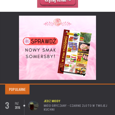
POPULARNE
3
JEDZ MIODY
PAŹ
MIÓD GRYCZANY - CZARNE ZŁOTO W TWOJEJ
2016
KUCHNI