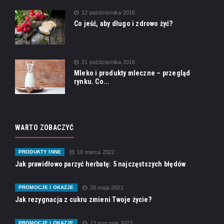
12 października 2016
Co jeść, aby długo i zdrowo żyć?
21 października 2016
Mleko i produkty mleczne – przegląd
rynku. Co...
WARTO ZOBACZYĆ
PRODUKTY INNE
10 marca 2022
Jak prawidłowo parzyć herbatę: 5 najczęstszych błędów
PROMOCJE I OKAZJE
20 maja 2021
Jak rezygnacja z cukru zmieni Twoje życie?
PROMOCJE I OKAZJE
13 stycznia 2023