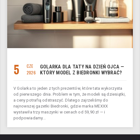
5
CZE
GOLARKA DLA TATY NA DZIEŃ OJCA —
2026
KTÓRY MODEL Z BIEDRONKI WYBRAĆ?
V Golarka to jeden z tych prezentów, które tata wykorzysta
od pierwszego dnia. Problem w tym, że modeli są dziesiątki,
a ceny potrafią odstraszyć. Dlatego zajrzeliśmy do
najnowszej gazetki Biedronki, gdzie marka MEXXX
wystawiła trzy maszynki w cenach od 59,90 zł — i
podpowiadamy...