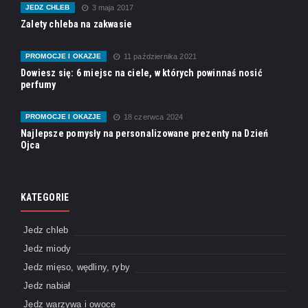
JEDZ CHLEB
3 maja 2017
Zalety chleba na zakwasie
PROMOCJE I OKAZJE
11 października 2021
Dowiesz się: 6 miejsc na ciele, w których powinnaś nosić
perfumy
PROMOCJE I OKAZJE
18 czerwca 2024
Najlepsze pomysły na personalizowane prezenty na Dzień
Ojca
KATEGORIE
Jedz chleb
Jedz miody
Jedz mięso, wędliny, ryby
Jedz nabiał
Jedz warzywa i owoce