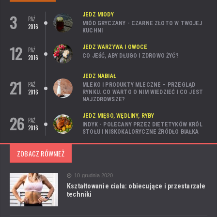
3
JEDZ MIODY
PAŹ
MIÓD GRYCZANY - CZARNE ZŁOTO W TWOJEJ
2016
KUCHNI
12
JEDZ WARZYWA I OWOCE
PAŹ
CO JEŚĆ, ABY DŁUGO I ZDROWO ŻYĆ?
2016
JEDZ NABIAŁ
21
PAŹ
MLEKO I PRODUKTY MLECZNE – PRZEGLĄD
2016
RYNKU. CO WARTO O NIM WIEDZIEĆ I CO JEST
NAJZDROWSZE?
26
JEDZ MIĘSO, WĘDLINY, RYBY
PAŹ
INDYK - POLECANY PRZEZ DIETETYKÓW KRÓL
2016
STOŁU I NISKOKALORYCZNE ŹRÓDŁO BIAŁKA
ZOBACZ RÓWNIEŻ
10 grudnia 2020
Kształtowanie ciała: obiecujące i przestarzałe
techniki