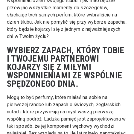
wspominać dzień swojego ślubu. I jak miło będzie
przewijać wszystkie momenty do szczegółów,
słuchając tych samych perfum, które wybraliście na
dzień ślubu. Jak nie pomylić się przy wyborze zapachu,
który będzie kojarzył się z jednym z najważniejszych
dni w Twoim życiu?
WYBIERZ ZAPACH, KTÓRY TOBIE
I TWOJEMU PARTNEROWI
KOJARZY SIĘ Z MIŁYMI
WSPOMNIENIAMI ZE WSPÓLNIE
SPĘDZONEGO DNIA.
Mogą to być perfumy, które miałaś na sobie na
pierwszej randce lub zapach o świeżych, żeglarskich
nutach, które przywołują na myśl waszą pierwszą
wspólną podróż. Ludzka pamięć jest zaprojektowana w
taki sposób, że jej komponent węchowy wychodzi
najjaśniej. Bez względu na to, ile lat minęło, napotykając