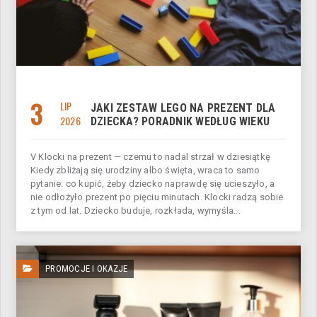
3
LIP
JAKI ZESTAW LEGO NA PREZENT DLA
2026
DZIECKA? PORADNIK WEDŁUG WIEKU
V Klocki na prezent — czemu to nadal strzał w dziesiątkę
Kiedy zbliżają się urodziny albo święta, wraca to samo
pytanie: co kupić, żeby dziecko naprawdę się ucieszyło, a
nie odłożyło prezent po pięciu minutach. Klocki radzą sobie
z tym od lat. Dziecko buduje, rozkłada, wymyśla...
PROMOCJE I OKAZJE