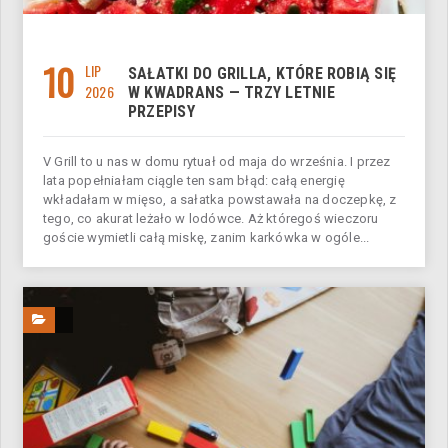
10
LIP
SAŁATKI DO GRILLA, KTÓRE ROBIĄ SIĘ
2026
W KWADRANS — TRZY LETNIE
PRZEPISY
V Grill to u nas w domu rytuał od maja do września. I przez
lata popełniałam ciągle ten sam błąd: całą energię
wkładałam w mięso, a sałatka powstawała na doczepkę, z
tego, co akurat leżało w lodówce. Aż któregoś wieczoru
goście wymietli całą miskę, zanim karkówka w ogóle...