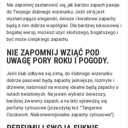
Nie zapomnij zastanowić się, jak bardzo zapach pasuje
do Twojego ślubnego wizerunku. Jeśli strój jest
wystarczająco elegancki, świeże i kwiatowe zapachy
będą z nim dobrze współgrać. Dla bardziej luksusowej i
bogatej wersji, możesz użyć słodszego, bogatszego i
być może cierpkiego zapachu.
NIE ZAPOMNIJ WZIĄĆ POD
UWAGĘ PORY ROKU I POGODY.
Jeśli ślub odbywa się zimą, do ślubnego wizerunku
dobrze pasować będą zapachy jaśniejsze, rozmyte i
drzewne, natomiast na wiosnę idealne będą zapachy o
nutach kwiatowych. Na jesień wybierz świeższy,
bardziej zwiewny zapach, a na lato sprawdzą się
perfumy cytrusowe (przeczytaj też: "Tangerine
Clockwork: Niekonwencjonalne zapachy cytrusowe").
PERFUMUJ SWOJĄ SUKNIĘ