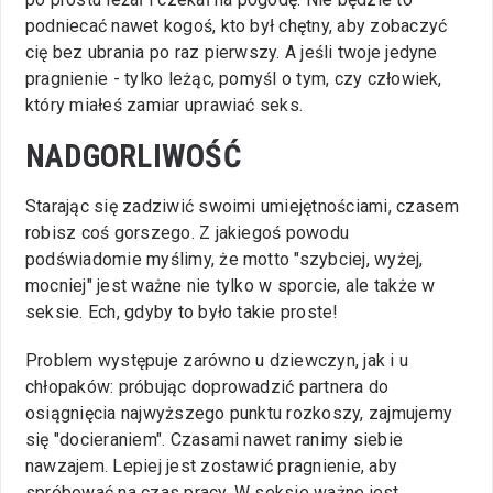
podniecać nawet kogoś, kto był chętny, aby zobaczyć
cię bez ubrania po raz pierwszy. A jeśli twoje jedyne
pragnienie - tylko leżąc, pomyśl o tym, czy człowiek,
który miałeś zamiar uprawiać seks.
NADGORLIWOŚĆ
Starając się zadziwić swoimi umiejętnościami, czasem
robisz coś gorszego. Z jakiegoś powodu
podświadomie myślimy, że motto "szybciej, wyżej,
mocniej" jest ważne nie tylko w sporcie, ale także w
seksie. Ech, gdyby to było takie proste!
Problem występuje zarówno u dziewczyn, jak i u
chłopaków: próbując doprowadzić partnera do
osiągnięcia najwyższego punktu rozkoszy, zajmujemy
się "docieraniem". Czasami nawet ranimy siebie
nawzajem. Lepiej jest zostawić pragnienie, aby
spróbować na czas pracy. W seksie ważne jest