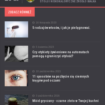
STOŁU I NISKOKALORYCZNE ŹRÓDŁO BIAŁKA
ZOBACZ RÓWNIEŻ
16 listopada 2020
5 rodzajów włosów, i jak je pielęgnować.
5 kwietnia 2023
Czy etykiety żywieniowe na automatach
pomogą ograniczyć otyłość?
10 października 2021
11 sposobów na pozbycie się ciemnych
kręgów pod oczami
3 października 2016
Miód gryczany - czarne złoto w Twojej kuchni