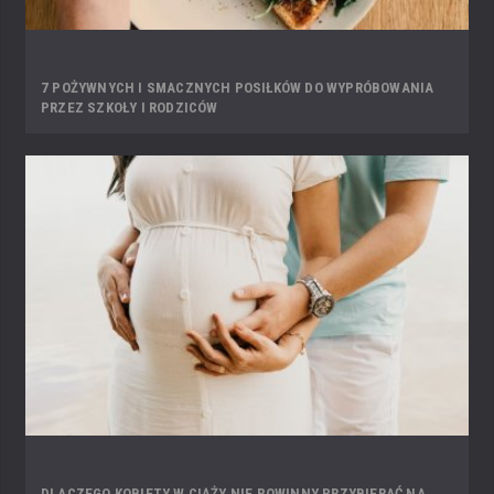
7 POŻYWNYCH I SMACZNYCH POSIŁKÓW DO WYPRÓBOWANIA
PRZEZ SZKOŁY I RODZICÓW
DLACZEGO KOBIETY W CIĄŻY NIE POWINNY PRZYBIERAĆ NA