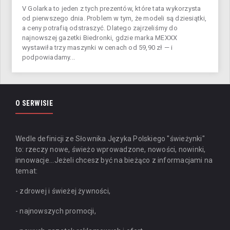
V Golarka to jeden z tych prezentów, które tata wykorzysta
od pierwszego dnia. Problem w tym, że modeli są dziesiątki,
a ceny potrafią odstraszyć. Dlatego zajrzeliśmy do
najnowszej gazetki Biedronki, gdzie marka MEXXX
wystawiła trzy maszynki w cenach od 59,90 zł — i
podpowiadamy...
O SERWISIE
Wedle definicji ze Słownika Języka Polskiego "świeżynki"
to: rzeczy nowe, świeżo wprowadzone, nowości, nowinki,
innowacje...
Jeżeli chcesz być na bieżąco z informacjami na
temat:
- zdrowej i świeżej żywności,
- najnowszych promocji,