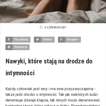
5 CZERWCA 2021
Facebook
Twitter
Google+
Pinterest
Nawyki, które stają na drodze do
intymności
Każdy człowiek jest inny i ma inne przyzwyczajenia -
także jeśli chodzi o intymność. Tak jak niektórych ludzi
denerwuje dźwięk klapsa, tak innych może denerwować
konkretna rzecz, którą robisz w łóżku. Prawdopodobnie