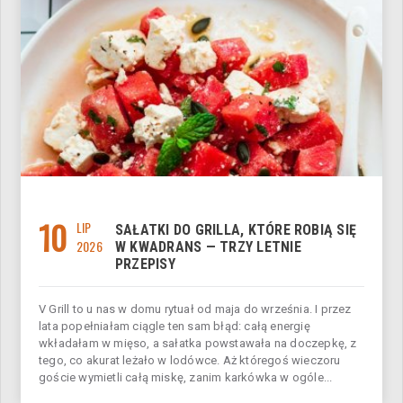
10
LIP
SAŁATKI DO GRILLA, KTÓRE ROBIĄ SIĘ
2026
W KWADRANS — TRZY LETNIE
PRZEPISY
V Grill to u nas w domu rytuał od maja do września. I przez
lata popełniałam ciągle ten sam błąd: całą energię
wkładałam w mięso, a sałatka powstawała na doczepkę, z
tego, co akurat leżało w lodówce. Aż któregoś wieczoru
goście wymietli całą miskę, zanim karkówka w ogóle...