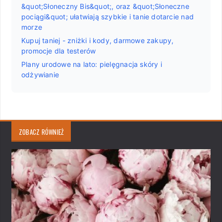
&quot;Słoneczny Bis&quot;, oraz &quot;Słoneczne
pociągi&quot; ułatwiają szybkie i tanie dotarcie nad
morze
Kupuj taniej - zniżki i kody, darmowe zakupy,
promocje dla testerów
Plany urodowe na lato: pielęgnacja skóry i
odżywianie
ZOBACZ RÓWNIEŻ