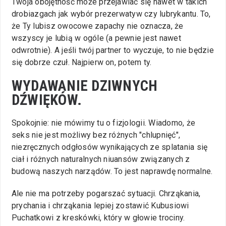
Twoja obojętność może przejawiać się nawet w takich
drobiazgach jak wybór prezerwatyw czy lubrykantu. To,
że Ty lubisz owocowe zapachy nie oznacza, że
wszyscy je lubią w ogóle (a pewnie jest nawet
odwrotnie). A jeśli twój partner to wyczuje, to nie będzie
się dobrze czuł. Najpierw on, potem ty.
WYDAWANIE DZIWNYCH
DŹWIĘKÓW.
Spokojnie: nie mówimy tu o fizjologii. Wiadomo, że
seks nie jest możliwy bez różnych "chlupnięć",
niezręcznych odgłosów wynikających ze splatania się
ciał i różnych naturalnych niuansów związanych z
budową naszych narządów. To jest naprawdę normalne.
Ale nie ma potrzeby pogarszać sytuacji. Chrząkania,
prychania i chrząkania lepiej zostawić Kubusiowi
Puchatkowi z kreskówki, który w głowie trociny.