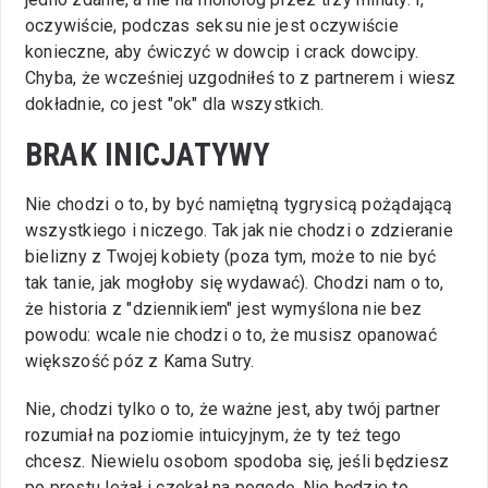
oczywiście, podczas seksu nie jest oczywiście
konieczne, aby ćwiczyć w dowcip i crack dowcipy.
Chyba, że wcześniej uzgodniłeś to z partnerem i wiesz
dokładnie, co jest "ok" dla wszystkich.
BRAK INICJATYWY
Nie chodzi o to, by być namiętną tygrysicą pożądającą
wszystkiego i niczego. Tak jak nie chodzi o zdzieranie
bielizny z Twojej kobiety (poza tym, może to nie być
tak tanie, jak mogłoby się wydawać). Chodzi nam o to,
że historia z "dziennikiem" jest wymyślona nie bez
powodu: wcale nie chodzi o to, że musisz opanować
większość póz z Kama Sutry.
Nie, chodzi tylko o to, że ważne jest, aby twój partner
rozumiał na poziomie intuicyjnym, że ty też tego
chcesz. Niewielu osobom spodoba się, jeśli będziesz
po prostu leżał i czekał na pogodę. Nie będzie to