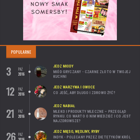
POPULARNE
3
JEDZ MIODY
PAŹ
MIÓD GRYCZANY - CZARNE ZŁOTO W TWOJEJ
2016
KUCHNI
12
JEDZ WARZYWA I OWOCE
PAŹ
CO JEŚĆ, ABY DŁUGO I ZDROWO ŻYĆ?
2016
JEDZ NABIAŁ
21
PAŹ
MLEKO I PRODUKTY MLECZNE – PRZEGLĄD
2016
RYNKU. CO WARTO O NIM WIEDZIEĆ I CO JEST
NAJZDROWSZE?
26
JEDZ MIĘSO, WĘDLINY, RYBY
PAŹ
INDYK - POLECANY PRZEZ DIETETYKÓW KRÓL
2016