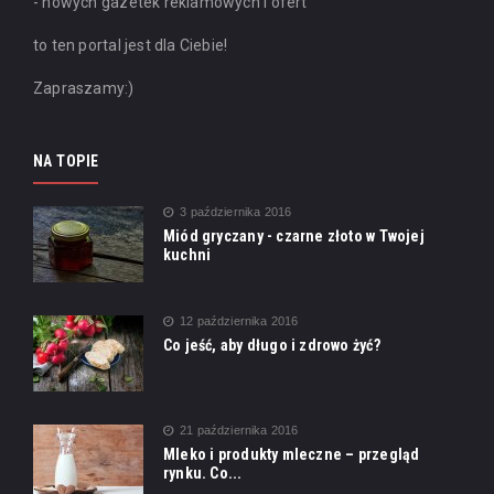
- nowych gazetek reklamowych i ofert
to ten portal jest dla Ciebie!
Zapraszamy:)
NA TOPIE
3 października 2016
Miód gryczany - czarne złoto w Twojej
kuchni
12 października 2016
Co jeść, aby długo i zdrowo żyć?
21 października 2016
Mleko i produkty mleczne – przegląd
rynku. Co...