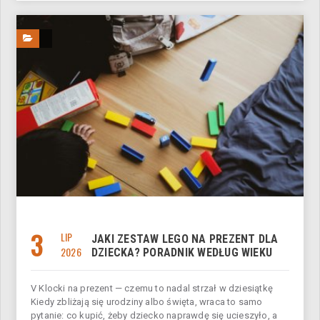
3
LIP
JAKI ZESTAW LEGO NA PREZENT DLA
2026
DZIECKA? PORADNIK WEDŁUG WIEKU
V Klocki na prezent — czemu to nadal strzał w dziesiątkę
Kiedy zbliżają się urodziny albo święta, wraca to samo
pytanie: co kupić, żeby dziecko naprawdę się ucieszyło, a