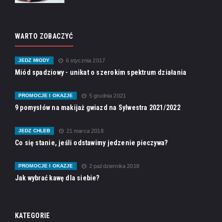
WARTO ZOBACZYĆ
JEDZ MIODY
6 stycznia 2017
Miód spadziowy - unikat o szerokim spektrum działania
PROMOCJE I OKAZJE
5 grudnia 2021
9 pomysłów na makijaż gwiazd na Sylwestra 2021/2022
JEDZ CHLEB
21 marca 2018
Co się stanie, jeśli odstawimy jedzenie pieczywa?
PROMOCJE I OKAZJE
2 października 2018
Jak wybrać kawę dla siebie?
KATEGORIE