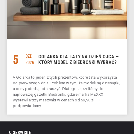
5
CZE
GOLARKA DLA TATY NA DZIEŃ OJCA —
2026
KTÓRY MODEL Z BIEDRONKI WYBRAĆ?
V Golarka to jeden z tych prezentów, które tata wykorzysta
od pierwszego dnia. Problem w tym, że modeli są dziesiątki,
a ceny potrafią odstraszyć. Dlatego zajrzeliśmy do
najnowszej gazetki Biedronki, gdzie marka MEXXX
wystawiła trzy maszynki w cenach od 59,90 zł — i
podpowiadamy...
O SERWISIE