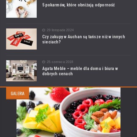
5 pokarmów, które obniżają odporność
29 listopada 2024
Czy zakupy w Auchan są tańsze niż w innych
sieciach?
25 czerwca 2018
Agata Meble – meble dla domu i biura w
dobrych cenach
GALERIA