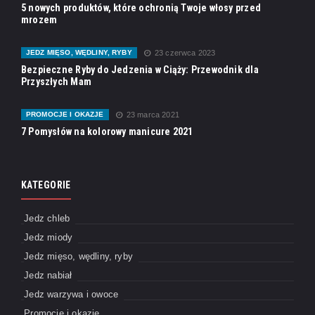
5 nowych produktów, które ochronią Twoje włosy przed
mrozem
JEDZ MIĘSO, WĘDLINY, RYBY
23 czerwca 2023
Bezpieczne Ryby do Jedzenia w Ciąży: Przewodnik dla
Przyszłych Mam
PROMOCJE I OKAZJE
23 marca 2021
7 Pomysłów na kolorowy manicure 2021
KATEGORIE
Jedz chleb
Jedz miody
Jedz mięso, wędliny, ryby
Jedz nabiał
Jedz warzywa i owoce
Promocje i okazje