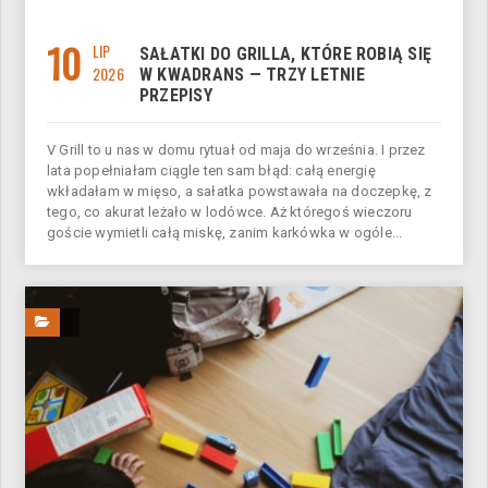
10
LIP
SAŁATKI DO GRILLA, KTÓRE ROBIĄ SIĘ
2026
W KWADRANS — TRZY LETNIE
PRZEPISY
V Grill to u nas w domu rytuał od maja do września. I przez
lata popełniałam ciągle ten sam błąd: całą energię
wkładałam w mięso, a sałatka powstawała na doczepkę, z
tego, co akurat leżało w lodówce. Aż któregoś wieczoru
goście wymietli całą miskę, zanim karkówka w ogóle...