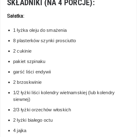
SKŁADNIKI (NA 4 PORCJE):
Sałatka:
1 łyżka oleju do smażenia
8 plasterków szynki prosciutto
2 cukinie
pakiet szpinaku
garść liści endywii
2 brzoskwinie
1/2 łyżki liści kolendry wietnamskiej (lub kolendry
siewnej)
2/3 łyżki orzechów włoskich
2 łyżki białego octu
4 jajka