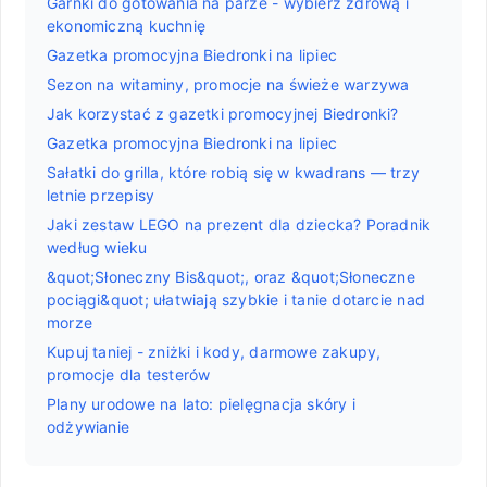
Garnki do gotowania na parze - wybierz zdrową i
ekonomiczną kuchnię
Gazetka promocyjna Biedronki na lipiec
Sezon na witaminy, promocje na świeże warzywa
Jak korzystać z gazetki promocyjnej Biedronki?
Gazetka promocyjna Biedronki na lipiec
Sałatki do grilla, które robią się w kwadrans — trzy
letnie przepisy
Jaki zestaw LEGO na prezent dla dziecka? Poradnik
według wieku
&quot;Słoneczny Bis&quot;, oraz &quot;Słoneczne
pociągi&quot; ułatwiają szybkie i tanie dotarcie nad
morze
Kupuj taniej - zniżki i kody, darmowe zakupy,
promocje dla testerów
Plany urodowe na lato: pielęgnacja skóry i
odżywianie