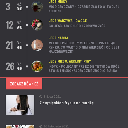
3
JEDZ MIODY
PAŹ
MIÓD GRYCZANY - CZARNE ZŁOTO W TWOJEJ
2016
KUCHNI
12
JEDZ WARZYWA I OWOCE
PAŹ
CO JEŚĆ, ABY DŁUGO I ZDROWO ŻYĆ?
2016
JEDZ NABIAŁ
21
PAŹ
MLEKO I PRODUKTY MLECZNE – PRZEGLĄD
2016
RYNKU. CO WARTO O NIM WIEDZIEĆ I CO JEST
NAJZDROWSZE?
26
JEDZ MIĘSO, WĘDLINY, RYBY
PAŹ
INDYK - POLECANY PRZEZ DIETETYKÓW KRÓL
2016
STOŁU I NISKOKALORYCZNE ŹRÓDŁO BIAŁKA
ZOBACZ RÓWNIEŻ
8 lipca 2021
7 zwycięskich fryzur na randkę
10 listopada 2021