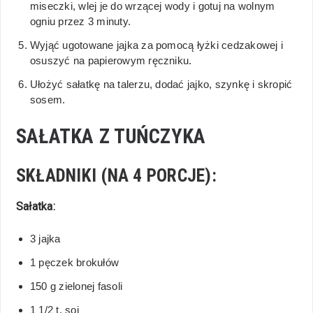
miseczki, wlej je do wrzącej wody i gotuj na wolnym
ogniu przez 3 minuty.
Wyjąć ugotowane jajka za pomocą łyżki cedzakowej i
osuszyć na papierowym ręczniku.
Ułożyć sałatkę na talerzu, dodać jajko, szynkę i skropić
sosem.
SAŁATKA Z TUŃCZYKA
SKŁADNIKI (NA 4 PORCJE):
Sałatka:
3 jajka
1 pęczek brokułów
150 g zielonej fasoli
1 1/2 t. soi