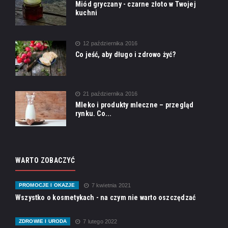
Miód gryczany - czarne złoto w Twojej
kuchni
12 października 2016
Co jeść, aby długo i zdrowo żyć?
21 października 2016
Mleko i produkty mleczne – przegląd
rynku. Co...
WARTO ZOBACZYĆ
PROMOCJE I OKAZJE
7 kwietnia 2021
Wszystko o kosmetykach - na czym nie warto oszczędzać
ZDROWIE I URODA
7 lutego 2022