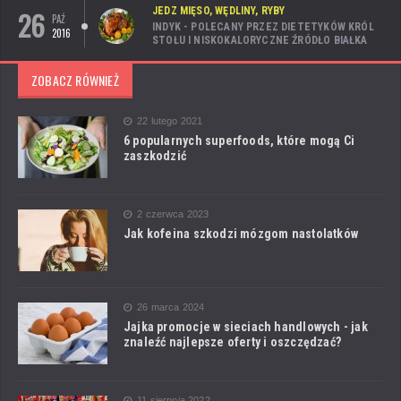
26
JEDZ MIĘSO, WĘDLINY, RYBY
PAŹ
INDYK - POLECANY PRZEZ DIETETYKÓW KRÓL
2016
STOŁU I NISKOKALORYCZNE ŹRÓDŁO BIAŁKA
ZOBACZ RÓWNIEŻ
22 lutego 2021
6 popularnych superfoods, które mogą Ci
zaszkodzić
2 czerwca 2023
Jak kofeina szkodzi mózgom nastolatków
26 marca 2024
Jajka promocje w sieciach handlowych - jak
znaleźć najlepsze oferty i oszczędzać?
11 sierpnia 2022