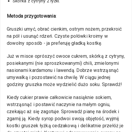
Skórka z cytryny 2 łyżki.
Metoda przygotowania
:
Gruszki umyć, obrać cienkim, ostrym nożem, przekroić
na pół i usunąć rdzeń. Czyste połówki kroimy w
dowolny sposób - ja preferuję gładką kostkę.
Już w misce oprószyć owoce cukrem, skórką z cytryny,
posiekanymi (nie sproszkowanymi) chili, zmielonymi
nasionami kardamonu i lawendą. Dobrze wstrząsnąć
umywalką i pozostawić na chwilę. W ciągu jednej
godziny gruszka może wydzielić dużo soku. Sprawdź!
Kiedy cukier prawie całkowicie nasiąknie sokiem,
wstrząsnąć i postawić naczynie na małym ogniu,
czekając aż się zagotuje. Sprowadź pianę na środek i
zgarnij ją. Kiedy syrop podwoi swoją objętość, wyjmij
kostki gruszek łyżką cedzakową i delikatnie przełóż je