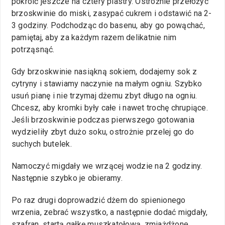
pokroić jeszcze na cztery plastry. Ostrożnie przełożyć
brzoskwinie do miski, zasypać cukrem i odstawić na 2-
3 godziny. Podchodząc do basenu, aby go powąchać,
pamiętaj, aby za każdym razem delikatnie nim
potrząsnąć.
Gdy brzoskwinie nasiąkną sokiem, dodajemy sok z
cytryny i stawiamy naczynie na małym ogniu. Szybko
usuń pianę i nie trzymaj dżemu zbyt długo na ogniu.
Chcesz, aby kromki były całe i nawet trochę chrupiące.
Jeśli brzoskwinie podczas pierwszego gotowania
wydzieliły zbyt dużo soku, ostrożnie przelej go do
suchych butelek.
Namoczyć migdały we wrzącej wodzie na 2 godziny.
Następnie szybko je obieramy.
Po raz drugi doprowadzić dżem do spienionego
wrzenia, zebrać wszystko, a następnie dodać migdały,
szafran, startą gałkę muszkatołową, zmiażdżone