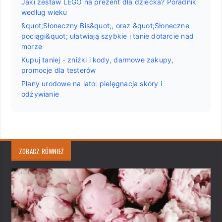
Jaki zestaw LEGO na prezent dla dziecka? Poradnik
według wieku
&quot;Słoneczny Bis&quot;, oraz &quot;Słoneczne
pociągi&quot; ułatwiają szybkie i tanie dotarcie nad
morze
Kupuj taniej - zniżki i kody, darmowe zakupy,
promocje dla testerów
Plany urodowe na lato: pielęgnacja skóry i
odżywianie
ZOBACZ RÓWNIEŻ