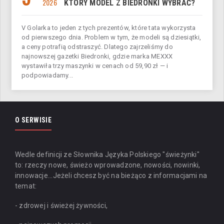
2026
KTÓRY MODEL Z BIEDRONKI WYBRAĆ?
V Golarka to jeden z tych prezentów, które tata wykorzysta
od pierwszego dnia. Problem w tym, że modeli są dziesiątki,
a ceny potrafią odstraszyć. Dlatego zajrzeliśmy do
najnowszej gazetki Biedronki, gdzie marka MEXXX
wystawiła trzy maszynki w cenach od 59,90 zł — i
podpowiadamy...
O SERWISIE
Wedle definicji ze Słownika Języka Polskiego "świeżynki"
to: rzeczy nowe, świeżo wprowadzone, nowości, nowinki,
innowacje...
Jeżeli chcesz być na bieżąco z informacjami na
temat:
- zdrowej i świeżej żywności,