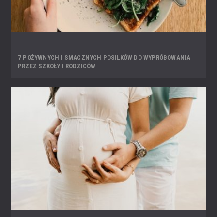
7 POŻYWNYCH I SMACZNYCH POSIŁKÓW DO WYPRÓBOWANIA
PRZEZ SZKOŁY I RODZICÓW