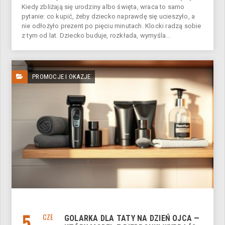
Kiedy zbliżają się urodziny albo święta, wraca to samo
pytanie: co kupić, żeby dziecko naprawdę się ucieszyło, a
nie odłożyło prezent po pięciu minutach. Klocki radzą sobie
z tym od lat. Dziecko buduje, rozkłada, wymyśla...
PROMOCJE I OKAZJE
5
CZE
GOLARKA DLA TATY NA DZIEŃ OJCA —