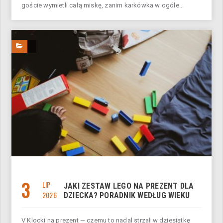
goście wymietli całą miskę, zanim karkówka w ogóle...
3
LIP
JAKI ZESTAW LEGO NA PREZENT DLA
2026
DZIECKA? PORADNIK WEDŁUG WIEKU
V Klocki na prezent — czemu to nadal strzał w dziesiątkę