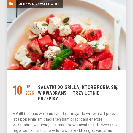
JEDZ WARZYWA I OWOCE
10
LIP
SAŁATKI DO GRILLA, KTÓRE ROBIĄ SIĘ
2026
W KWADRANS — TRZY LETNIE
PRZEPISY
V Grill to u nas w domu rytuał od maja do września. I przez
lata popełniałam ciągle ten sam błąd: całą energię
wkładałam w mięso, a sałatka powstawała na doczepkę, z
tego, co akurat leżało w lodówce. Aż któregoś wieczoru