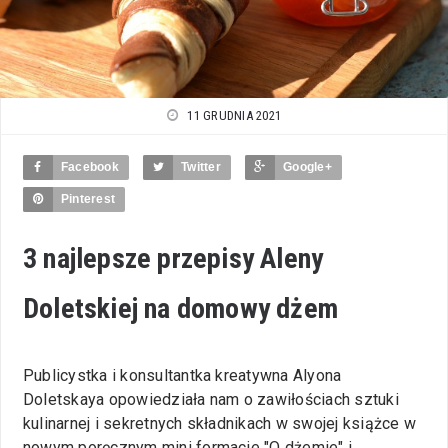
11 GRUDNIA 2021
Facebook
Twitter
Google+
Pinterest
3 najlepsze przepisy Aleny
Doletskiej na domowy dżem
Publicystka i konsultantka kreatywna Alyona
Doletskaya opowiedziała nam o zawiłościach sztuki
kulinarnej i sekretnych składnikach w swojej książce w
nowym poręcznym mini formacie "O dżemie" i