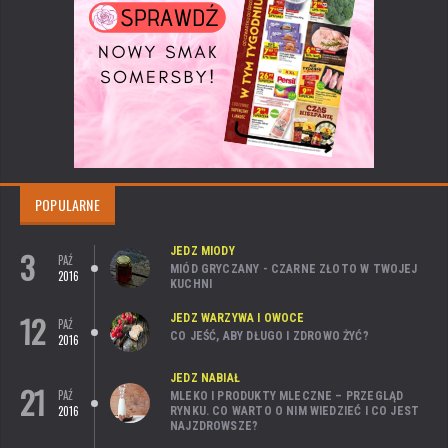
POPULARNE
3
JEDZ MIODY
PAŹ
MIÓD GRYCZANY - CZARNE ZŁOTO W TWOJEJ
2016
KUCHNI
12
JEDZ WARZYWA I OWOCE
PAŹ
CO JEŚĆ, ABY DŁUGO I ZDROWO ŻYĆ?
2016
JEDZ NABIAŁ
21
PAŹ
MLEKO I PRODUKTY MLECZNE – PRZEGLĄD
2016
RYNKU. CO WARTO O NIM WIEDZIEĆ I CO JEST
NAJZDROWSZE?