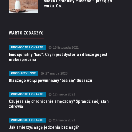
Mleko i produkty mleczne – przegląd
rynku. Co...
WARTO ZOBACZYĆ
PROMOCJE I OKAZJE
15 listopada 2021
Emocjonalny "kac": Czym jest dysforia i dlaczego jest
niebezpieczna
PRODUKTY INNE
27 marca 2023
Dlaczego wciąż powinniśmy "bać się" tłuszczu
PROMOCJE I OKAZJE
12 marca 2021
Czujesz się chronicznie zmęczony? Sprawdź swój stan
zdrowia
PROMOCJE I OKAZJE
23 marca 2021
Jak zmierzyć wagę jedzenia bez wagi?