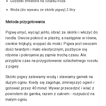
Goździki zmielone na czubku noża
Woda (do wywaru ze skórki pigwy) 2 litry
Metoda przygotowania
:
Pigwę umyć, wyciąć jelito, obrać ze skórki i włożyć do
rondla. Owoce pokroić w plastry, a następnie w równe,
cienkie trójkąty, wsypać do miski. Pigwa jest owocem
dość twardym i mało elastycznym, pozbycie się
rdzenia i pokrojenie jej zajmie trochę czasu. Ale
przyjdzie czas na przygotowanie szlachetnego rosołu
z pigwy.
Skórki pigwy zalewamy wodą i stawiamy garnek na
dużym ogniu. Kiedy się zagotuje, zmniejszyć ogień i
gotować przez 40 minut. Wywar przecedzić i wlać z
powrotem do garnka, razem z cukrem - rozpuścić na
małym ogniu.