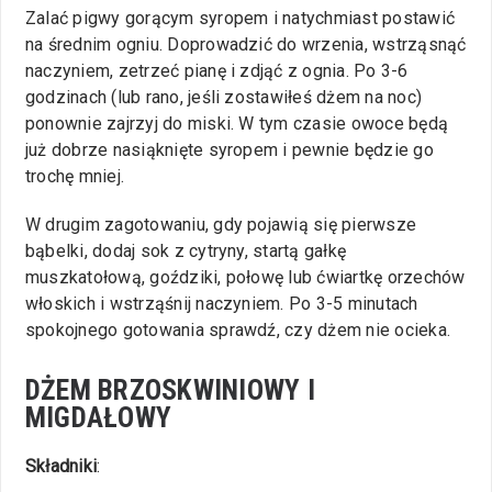
Zalać pigwy gorącym syropem i natychmiast postawić
na średnim ogniu. Doprowadzić do wrzenia, wstrząsnąć
naczyniem, zetrzeć pianę i zdjąć z ognia. Po 3-6
godzinach (lub rano, jeśli zostawiłeś dżem na noc)
ponownie zajrzyj do miski. W tym czasie owoce będą
już dobrze nasiąknięte syropem i pewnie będzie go
trochę mniej.
W drugim zagotowaniu, gdy pojawią się pierwsze
bąbelki, dodaj sok z cytryny, startą gałkę
muszkatołową, goździki, połowę lub ćwiartkę orzechów
włoskich i wstrząśnij naczyniem. Po 3-5 minutach
spokojnego gotowania sprawdź, czy dżem nie ocieka.
DŻEM BRZOSKWINIOWY I
MIGDAŁOWY
Składniki
: