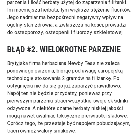
parzenia i ilość herbaty użytej do zaparzenia filiżanki.
Im mocniejsza herbata, tym większe stężenie fluorków.
Jego nadmiar ma bezpośredni negatywny wpływ na
ogólny stan zdrowia, a zwłaszcza na kości, prowadzi
do osteoporozy, osteopenii i fluorozy szkieletowej.
BŁĄD #2. WIELOKROTNE PARZENIE
Brytyjska firma herbaciana Newby Teas nie zaleca
ponownego parzenia, biorąc pod uwagę europejską
technologię stosowania 2 gramów na filiżankę. Po
ostygnięciu nie da się go już zaparzyć prawidłowo.
Napój ten nie będzie przydatny, ponieważ przy
pierwszym parzeniu straci wszystkie swoje składniki
odżywcze. A niektóre czarne herbaty niskiej jakości
mogą nawet uwalniać toksyczne pierwiastki śladowe.
Oprócz tego, że przestaje być napojem pobudzającym,
traci również walory smakowe.