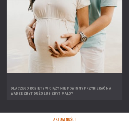
DLACZEGO KOBIETY W CIĄŻY NIE POWINNY PRZYBIERAĆ NA
WADZE ZBYT DUŻO LUB ZBYT MAŁO?
AKTUALNOŚCI