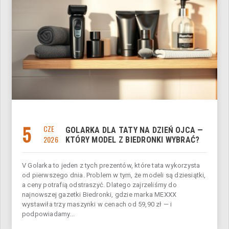
5
CZE
GOLARKA DLA TATY NA DZIEŃ OJCA —
2026
KTÓRY MODEL Z BIEDRONKI WYBRAĆ?
V Golarka to jeden z tych prezentów, które tata wykorzysta
od pierwszego dnia. Problem w tym, że modeli są dziesiątki,
a ceny potrafią odstraszyć. Dlatego zajrzeliśmy do
najnowszej gazetki Biedronki, gdzie marka MEXXX
wystawiła trzy maszynki w cenach od 59,90 zł — i
podpowiadamy...