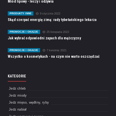
Miód lipowy - leczy i odżywia
PRODUKTY INNE
9 stycznia 2022
Skąd czerpać energię zimą: rady tybetańskiego lekarza
PROMOCJE I OKAZJE
25 listopada 2022
Jak wybrać odpowiedni zapach dla mężczyzny
PROMOCJE I OKAZJE
7 kwietnia 2021
Wszystko o kosmetykach - na czym nie warto oszczędzać
KATEGORIE
Jedz chleb
Jedz miody
Jedz mięso, wędliny, ryby
Jedz nabiał