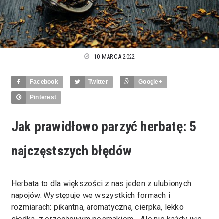
10 MARCA 2022
Facebook
Twitter
Google+
Pinterest
Jak prawidłowo parzyć herbatę: 5
najczęstszych błędów
Herbata to dla większości z nas jeden z ulubionych
napojów. Występuje we wszystkich formach i
rozmiarach: pikantna, aromatyczna, cierpka, lekko
słodka, z orzechowym posmakiem... Ale nie każdy wie,