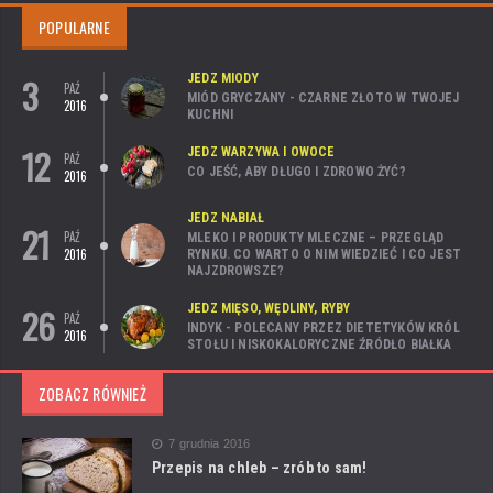
POPULARNE
3
JEDZ MIODY
PAŹ
MIÓD GRYCZANY - CZARNE ZŁOTO W TWOJEJ
2016
KUCHNI
12
JEDZ WARZYWA I OWOCE
PAŹ
CO JEŚĆ, ABY DŁUGO I ZDROWO ŻYĆ?
2016
JEDZ NABIAŁ
21
PAŹ
MLEKO I PRODUKTY MLECZNE – PRZEGLĄD
2016
RYNKU. CO WARTO O NIM WIEDZIEĆ I CO JEST
NAJZDROWSZE?
26
JEDZ MIĘSO, WĘDLINY, RYBY
PAŹ
INDYK - POLECANY PRZEZ DIETETYKÓW KRÓL
2016
STOŁU I NISKOKALORYCZNE ŹRÓDŁO BIAŁKA
ZOBACZ RÓWNIEŻ
7 grudnia 2016
Przepis na chleb – zrób to sam!