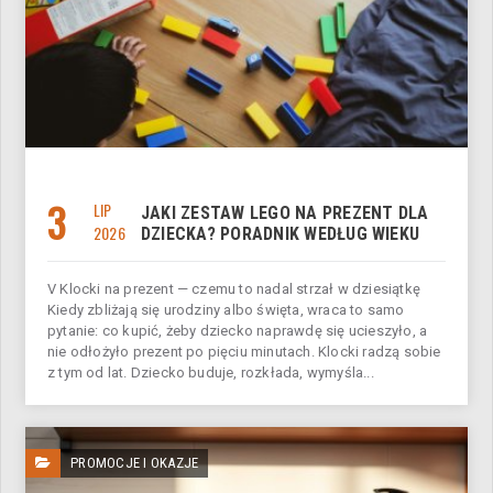
3
LIP
JAKI ZESTAW LEGO NA PREZENT DLA
2026
DZIECKA? PORADNIK WEDŁUG WIEKU
V Klocki na prezent — czemu to nadal strzał w dziesiątkę
Kiedy zbliżają się urodziny albo święta, wraca to samo
pytanie: co kupić, żeby dziecko naprawdę się ucieszyło, a
nie odłożyło prezent po pięciu minutach. Klocki radzą sobie
z tym od lat. Dziecko buduje, rozkłada, wymyśla...
PROMOCJE I OKAZJE