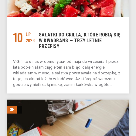
10
LIP
SAŁATKI DO GRILLA, KTÓRE ROBIĄ SIĘ
2026
W KWADRANS — TRZY LETNIE
PRZEPISY
V Grill to u nas w domu rytuał od maja do września. I przez
lata popełniałam ciągle ten sam błąd: całą energię
wkładałam w mięso, a sałatka powstawała na doczepkę, z
tego, co akurat leżało w lodówce. Aż któregoś wieczoru
goście wymietli całą miskę, zanim karkówka w ogóle...