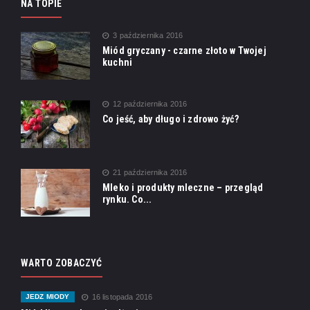
NA TOPIE
3 października 2016
Miód gryczany - czarne złoto w Twojej
kuchni
12 października 2016
Co jeść, aby długo i zdrowo żyć?
21 października 2016
Mleko i produkty mleczne – przegląd
rynku. Co...
WARTO ZOBACZYĆ
JEDZ MIODY
16 listopada 2016