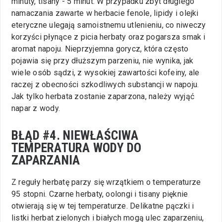
minuty, tisany - 5 minut. W przypadku zbyt długiego
namaczania zawarte w herbacie fenole, lipidy i olejki
eteryczne ulegają samoistnemu utlenieniu, co niweczy
korzyści płynące z picia herbaty oraz pogarsza smak i
aromat napoju. Nieprzyjemna gorycz, która często
pojawia się przy dłuższym parzeniu, nie wynika, jak
wiele osób sądzi, z wysokiej zawartości kofeiny, ale
raczej z obecności szkodliwych substancji w napoju.
Jak tylko herbata zostanie zaparzona, należy wyjąć
napar z wody.
BŁĄD #4. NIEWŁAŚCIWA
TEMPERATURA WODY DO
ZAPARZANIA
Z reguły herbatę parzy się wrzątkiem o temperaturze
95 stopni. Czarne herbaty, oolongi i tisany pięknie
otwierają się w tej temperaturze. Delikatne pączki i
listki herbat zielonych i białych mogą ulec zaparzeniu,