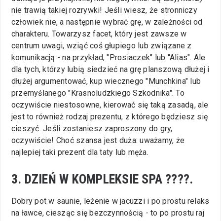
nie trawią takiej rozrywki! Jeśli wiesz, że stronniczy
człowiek nie, a następnie wybrać grę, w zależności od
charakteru. Towarzysz facet, który jest zawsze w
centrum uwagi, wziąć coś głupiego lub związane z
komunikacją - na przykład, "Prosiaczek" lub "Alias". Ale
dla tych, którzy lubią siedzieć na grę planszową dłużej i
dłużej argumentować, kup wiecznego "Munchkina" lub
przemyślanego "Krasnoludzkiego Szkodnika". To
oczywiście niestosowne, kierować się taką zasadą, ale
jest to również rodzaj prezentu, z którego będziesz się
cieszyć. Jeśli zostaniesz zaproszony do gry,
oczywiście! Choć szansa jest duża: uważamy, że
najlepiej taki prezent dla taty lub męża.
3. DZIEŃ W KOMPLEKSIE SPA ????.
Dobry pot w saunie, leżenie w jacuzzi i po prostu relaks
na ławce, ciesząc się bezczynnością - to po prostu raj