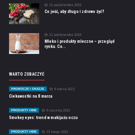
12 października 2016
Co jeść, aby długo i zdrowo żyć?
21 października 2016
Mleko i produkty mleczne – przegląd
rynku. Co...
WARTO ZOBACZYĆ
PROMOCJE I OKAZJE
8 marca 2021
Ciekawostki na 8 marca
PRODUKTY INNE
8 stycznia 2021
Smokey eyes: trend w makijażu oczu
PRODUKTY INNE
23 lutego 2021