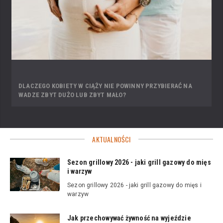
DLACZEGO KOBIETY W CIĄŻY NIE POWINNY PRZYBIERAĆ NA
WADZE ZBYT DUŻO LUB ZBYT MAŁO?
AKTUALNOŚCI
Sezon grillowy 2026 - jaki grill gazowy do mięs
i warzyw
Sezon grillowy 2026 - jaki grill gazowy do mięs i
warzyw
Jak przechowywać żywność na wyjeździe