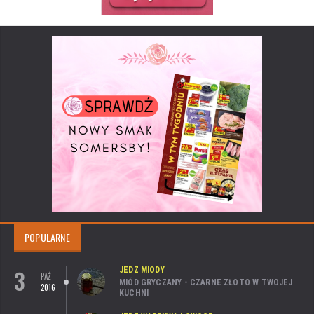
POPULARNE
3
JEDZ MIODY
PAŹ
MIÓD GRYCZANY - CZARNE ZŁOTO W TWOJEJ
2016
KUCHNI