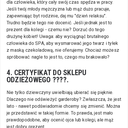
dla człowieka, który cały swój czas spędza w pracy.
Jeśli twój młody mężczyzna lub mąż dużo pracuje,
zapewniając byt rodzinie, daj mu "dzień relaksu".
Trudno będzie tego nie docenić. Jeśli jednak jest to
prezent dla kolegi - czemu nie? Dorzuć do tego
drużynę kobiet! Uwaga: aby wyciągnąć brutalnego
człowieka do SPA, aby wysmarować jego twarz i tyłek
z maską czekoladową, nie oferujemy. Chociaż możesz
spróbować: nagle to jest to, czego mu brakowało?
4. CERTYFIKAT DO SKLEPU
ODZIEŻOWEGO ????.
Nie tylko dziewczyny uwielbiają ubierać się pięknie.
Dlaczego nie odświeżyć garderoby? Zwłaszcza, że jest
lato - nawet podświadomie chcemy się zmienić. Można
je przedstawić w takiej formie. To prawda, jest mało
prawdopodobne, aby ocenić ojca lub kolegi, ale mąż
jest dobry prezent.