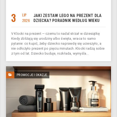
3
LIP
JAKI ZESTAW LEGO NA PREZENT DLA
2026
DZIECKA? PORADNIK WEDŁUG WIEKU
V Klocki na prezent — czemu to nadal strzał w dziesiątkę
Kiedy zbliżają się urodziny albo święta, wraca to samo
pytanie: co kupić, żeby dziecko naprawdę się ucieszyło, a
nie odłożyło prezent po pięciu minutach. Klocki radzą sobie
z tym od lat. Dziecko buduje, rozkłada, wymyśla...
PROMOCJE I OKAZJE