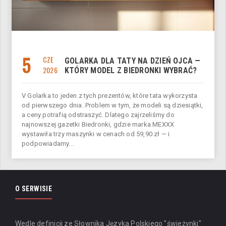
5
CZE
GOLARKA DLA TATY NA DZIEŃ OJCA —
2026
KTÓRY MODEL Z BIEDRONKI WYBRAĆ?
V Golarka to jeden z tych prezentów, które tata wykorzysta
od pierwszego dnia. Problem w tym, że modeli są dziesiątki,
a ceny potrafią odstraszyć. Dlatego zajrzeliśmy do
najnowszej gazetki Biedronki, gdzie marka MEXXX
wystawiła trzy maszynki w cenach od 59,90 zł — i
podpowiadamy...
O SERWISIE
Wedle definicji ze Słownika Języka Polskiego "świeżynki"