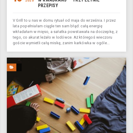
PRZEPISY
V Grill to u nas w domu rytuał od maja do września. I przez
lata popełniałam ciągle ten sam błąd: całą energię
wkładałam w mięso, a sałatka powstawała na doczepkę, z
tego, co akurat leżało w lodówce. Aż któregoś wieczoru
goście wymietli całą miskę, zanim karkówka w ogóle...