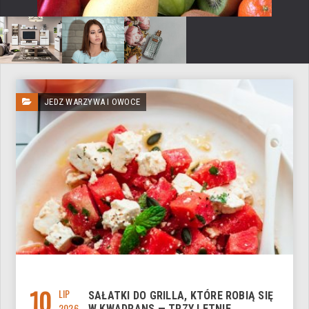
JEDZ WARZYWA I OWOCE
10
LIP
SAŁATKI DO GRILLA, KTÓRE ROBIĄ SIĘ
2026
W KWADRANS — TRZY LETNIE